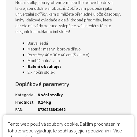
Noční stolky jsou vyrobené z masivního borového dřeva,
takže jsou odolné a robustní. Dobře vám poslouží i jako
univerzální skříňky, kam si můžete přehledně uložit časopisy,
knihy, dálkové ovladače a další drobné předměty, které
chcete mít vždy po ruce. Vylepšete svůj interiér s těmito
elegantními odkládacími stolky!
Barva: šedá
Materiál: masivní borové dřevo
Rozměry: 40 x 30 x 40 cm (Š x H x V)
Montáž nutná: ano
Balení obsahuje:
2 x noční stolek
Doplňkové parametry
Kategorie
:
Noční stolky
Hmotnost
:
8.14 kg
EAN
:
8720286841662
Tento web používá soubory cookie. Dalším procházením
tohoto webu vyjadřujete souhlas s jejich používáním.. Více