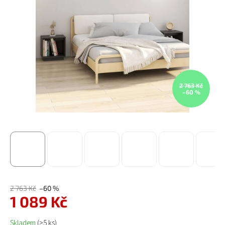
2 763 Kč
–60 %
2 763 Kč
–60 %
1 089 Kč
Měrná cena:
Skladem
(>5 ks)