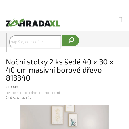
Přejít na obsah
Náku
Hledat
Noční stolky 2 ks šedé 40 x 30 x
40 cm masivní borové dřevo
813340
813340
Průměrné hodnocení produktu je 0,0 z 5 hvězdiček.
Neohodnoceno
Podrobnosti hodnocení
Značka:
zahrada-XL