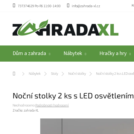
Přejít na obsah
K
737374629 Po-Pá 11:00-14:00
info@zahrada-xl.cz
Dům a zahrada
Nábytek
Hračky a hry
Domů
Nábytek
Stoly
Noční stolky
Noční stolky 2 ks s LED o
Noční stolky 2 ks s LED osvětle
Průměrné hodnocení produktu je 0,0 z 5 hvězdiček.
Neohodnoceno
Podrobnosti hodnocení
Značka:
zahrada-XL