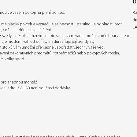
D
mou ve vašem pokoji na první pohled.
Ka
H
 má hladký povrch a vyznačuje se pevností, stabilitou a odolností proti
E
 což usnadňuje jejich čištění.
D světly s několika různými nabídkami, které vám umožní změnit barvu nebo
uje moderní vzhled skříňky a zdůrazňuje její trendy styl.
h stolků vám umožní přehledně uspořádat všechny vaše věci.
ystavení dekorativních předmětů, fotorámečků nebo pokojových rostlin.
né stolky apod.
i pro snadnou montáž.
jecí zdroj 5V USB není součástí dodávky.