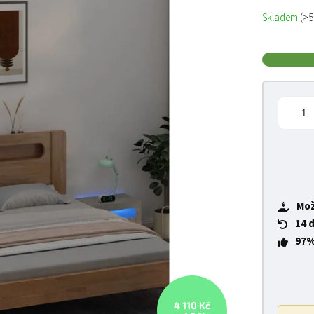
Měrná cena
Skladem
(>5
Mož
14 
97%
4 110 Kč