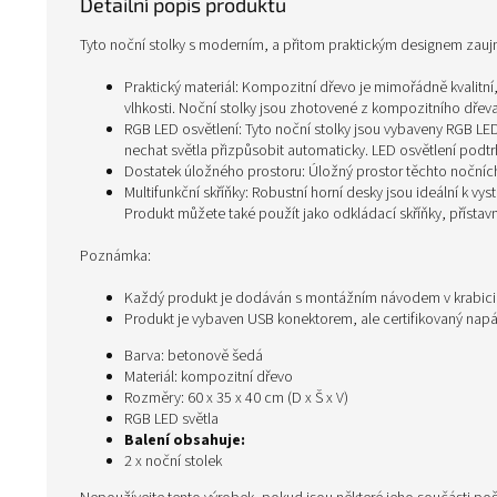
Detailní popis produktu
Tyto noční stolky s moderním, a přitom praktickým designem zauj
Praktický materiál: Kompozitní dřevo je mimořádně kvalitní,
vlhkosti. Noční stolky jsou zhotovené z kompozitního dřeva,
RGB LED osvětlení: Tyto noční stolky jsou vybaveny RGB LE
nechat světla přizpůsobit automaticky. LED osvětlení podtrh
Dostatek úložného prostoru: Úložný prostor těchto nočníc
Multifunkční skříňky: Robustní horní desky jsou ideální k v
Produkt můžete také použít jako odkládací skříňky, přístav
Poznámka:
Každý produkt je dodáván s montážním návodem v krabic
Produkt je vybaven USB konektorem, ale certifikovaný napá
Barva: betonově šedá
Materiál: kompozitní dřevo
Rozměry: 60 x 35 x 40 cm (D x Š x V)
RGB LED světla
Balení obsahuje:
2 x noční stolek