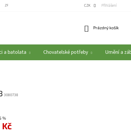
ZPĚTNÝ ODBĚR VYSLOUŽILÝCH ELEKTROZAŘÍZENÍ / BATERIÍ
CZK
REKLAMACE A VRÁCEN
Přihlášení
Nákupní košík
Prázdný košík
i a batolata
Chovatelské potřeby
Umění a zá
8
3080738
5 %
 Kč