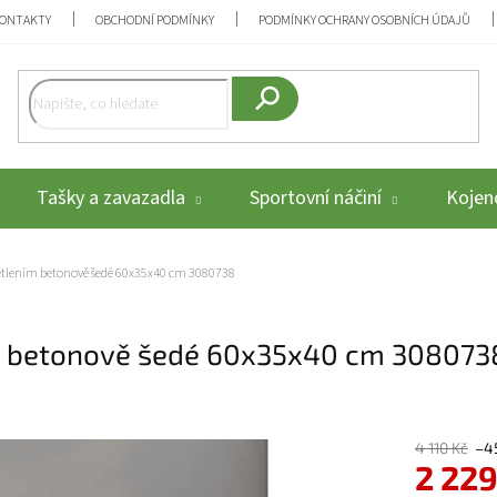
ONTAKTY
OBCHODNÍ PODMÍNKY
PODMÍNKY OCHRANY OSOBNÍCH ÚDAJŮ
Hledat
Tašky a zavazadla
Sportovní náčiní
Kojenc
světlením betonově šedé 60x35x40 cm 3080738
ním betonově šedé 60x35x40 cm 308073
4 110 Kč
–4
2 229