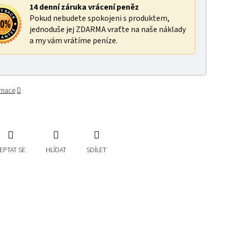
14 denní záruka vrácení peněz
Pokud nebudete spokojeni s produktem,
jednoduše jej ZDARMA vraťte na naše náklady
a my vám vrátíme peníze.
ormace
EPTAT SE
HLÍDAT
SDÍLET