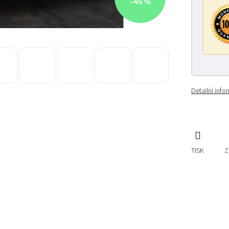
–45 %
Detailní inf
TISK
Z