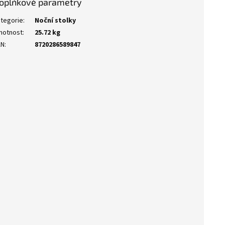
oplňkové parametry
tegorie
:
Noční stolky
motnost
:
25.72 kg
AN
:
8720286589847