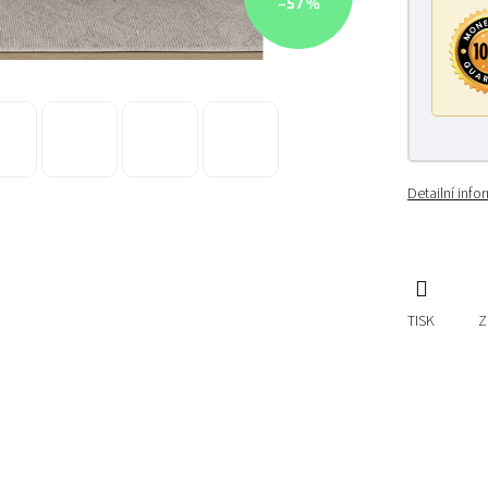
–57 %
Detailní inf
TISK
Z