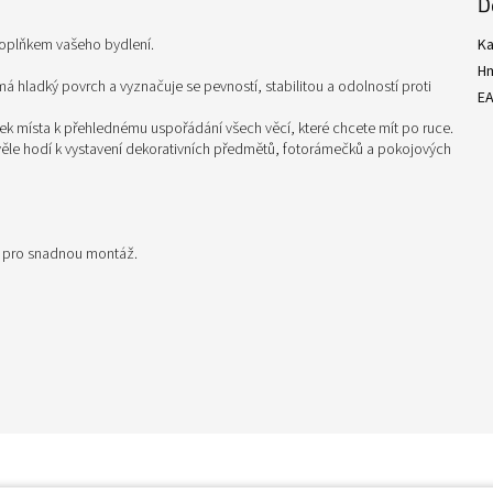
D
doplňkem vašeho bydlení.
Ka
H
á hladký povrch a vyznačuje se pevností, stabilitou a odolností proti
E
tek místa k přehlednému uspořádání všech věcí, které chcete mít po ruce.
skvěle hodí k vystavení dekorativních předmětů, fotorámečků a pokojových
i pro snadnou montáž.