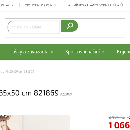
ONTAKTY
OBCHODNÍ PODMÍNKY
PODMÍNKY OCHRANY OSOBNÍCH ÚDAJŮ
Hledat
Tašky a zavazadla
Sportovní náčiní
Kojenc
ý dub 40x35x50 cm 821869
x35x50 cm 821869
821869
2 484 Kč
–
1 066