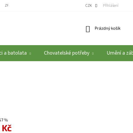
ZPĚTNÝ ODBĚR VYSLOUŽILÝCH ELEKTROZAŘÍZENÍ / BATERIÍ
CZK
REKLAMACE A VRÁCEN
Přihlášení
Nákupní košík
Prázdný košík
i a batolata
Chovatelské potřeby
Umění a zá
57 %
 Kč