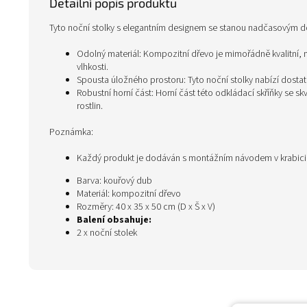
Detailní popis produktu
Tyto noční stolky s elegantním designem se stanou nadčasovým 
Odolný materiál: Kompozitní dřevo je mimořádně kvalitní, m
vlhkosti.
Spousta úložného prostoru: Tyto noční stolky nabízí dosta
Robustní horní část: Horní část této odkládací skříňky se 
rostlin.
Poznámka:
Každý produkt je dodáván s montážním návodem v krabic
Barva: kouřový dub
Materiál: kompozitní dřevo
Rozměry: 40 x 35 x 50 cm (D x Š x V)
Balení obsahuje:
2 x noční stolek