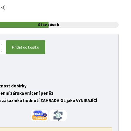
:
 ks)
Stav zásob
Přidat do košíku
nost dobírky
denní záruka vrácení peněz
 zákazníků hodnotí ZAHRADA-XL jako VYNIKAJÍCÍ