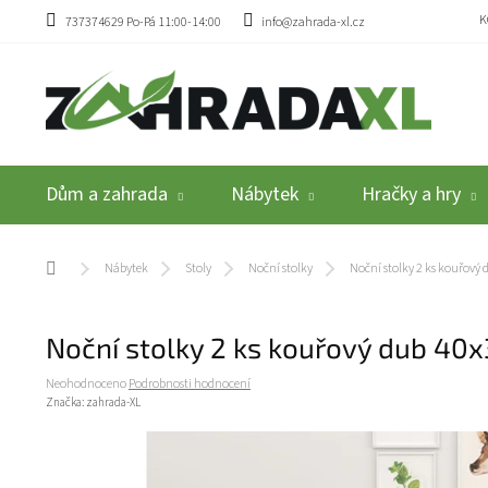
Přejít na obsah
K
737374629 Po-Pá 11:00-14:00
info@zahrada-xl.cz
Dům a zahrada
Nábytek
Hračky a hry
Domů
Nábytek
Stoly
Noční stolky
Noční stolky 2 ks kouřov
Noční stolky 2 ks kouřový dub 40
Průměrné hodnocení produktu je 0,0 z 5 hvězdiček.
Neohodnoceno
Podrobnosti hodnocení
Značka:
zahrada-XL