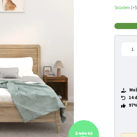
Měrná cena
Skladem
(>5
Mož
14 
97%
2 484 Kč