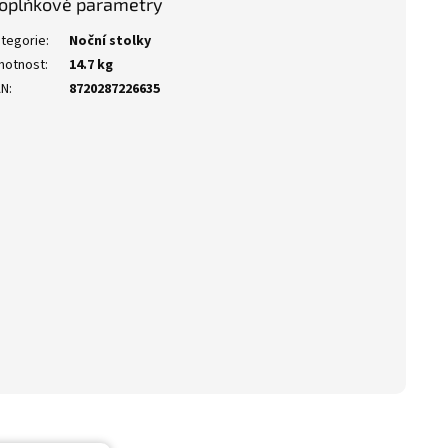
oplňkové parametry
tegorie
:
Noční stolky
motnost
:
14.7 kg
AN
:
8720287226635