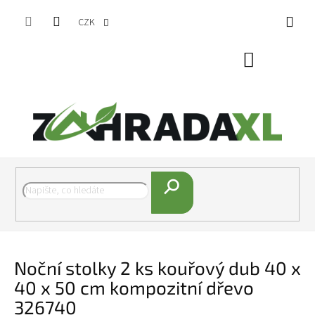
Přejít na obsah
CZK
Nákupní koš
Hledat
Noční stolky 2 ks kouřový dub 40 x
40 x 50 cm kompozitní dřevo
326740