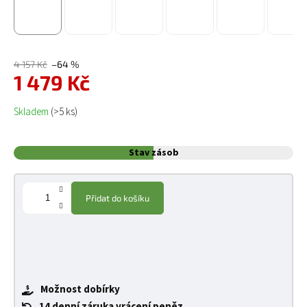
4 157 Kč
–64 %
1 479 Kč
Měrná cena:
Skladem
(>5 ks)
Stav zásob
Přidat do košíku
Možnost dobírky
14 denní záruka vrácení peněz