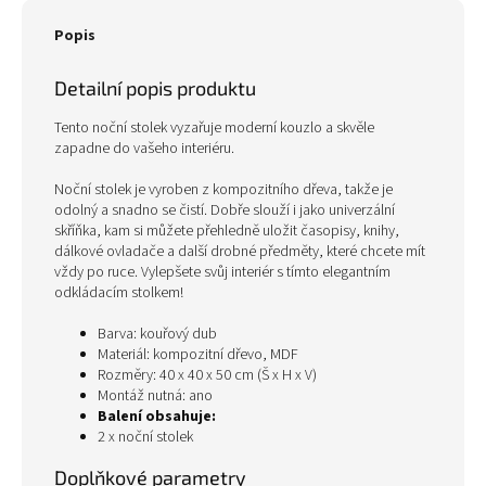
Popis
Detailní popis produktu
Tento noční stolek vyzařuje moderní kouzlo a skvěle
zapadne do vašeho interiéru.
Noční stolek je vyroben z kompozitního dřeva, takže je
odolný a snadno se čistí. Dobře slouží i jako univerzální
skříňka, kam si můžete přehledně uložit časopisy, knihy,
dálkové ovladače a další drobné předměty, které chcete mít
vždy po ruce. Vylepšete svůj interiér s tímto elegantním
odkládacím stolkem!
Barva: kouřový dub
Materiál: kompozitní dřevo, MDF
Rozměry: 40 x 40 x 50 cm (Š x H x V)
Montáž nutná: ano
Balení obsahuje:
2 x noční stolek
Doplňkové parametry