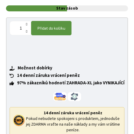
Stav zásob
Přidat do košíku
Možnost dobírky
14 denní záruka vrácení peněz
97% zákazníků hodnotí ZAHRADA-XL jako VYNIKAJÍCÍ
14 denní záruka vrácení peněz
Pokud nebudete spokojeni s produktem, jednoduše
jej ZDARMA vraťte na naše náklady a my vám vrátíme
peníze.