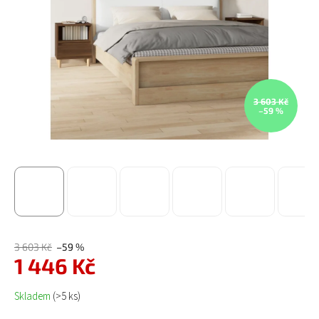
3 603 Kč
–59 %
3 603 Kč
–59 %
1 446 Kč
Měrná cena:
Skladem
(>5 ks)