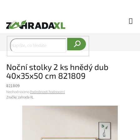
Přejít na obsah
Náku
Hledat
Noční stolky 2 ks hnědý dub
40x35x50 cm 821809
821809
Průměrné hodnocení produktu je 0,0 z 5 hvězdiček.
Neohodnoceno
Podrobnosti hodnocení
Značka:
zahrada-XL