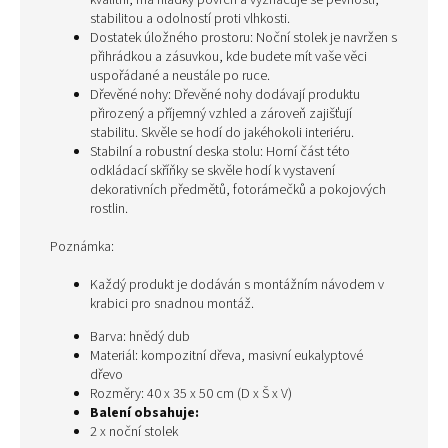
kvalitní, má hladký povrch a vyznačuje se pevností,
stabilitou a odolností proti vlhkosti.
Dostatek úložného prostoru: Noční stolek je navržen s
přihrádkou a zásuvkou, kde budete mít vaše věci
uspořádané a neustále po ruce.
Dřevěné nohy: Dřevěné nohy dodávají produktu
přirozený a příjemný vzhled a zároveň zajišťují
stabilitu. Skvěle se hodí do jakéhokoli interiéru.
Stabilní a robustní deska stolu: Horní část této
odkládací skříňky se skvěle hodí k vystavení
dekorativních předmětů, fotorámečků a pokojových
rostlin.
Poznámka:
Každý produkt je dodáván s montážním návodem v
krabici pro snadnou montáž.
Barva: hnědý dub
Materiál: kompozitní dřeva, masivní eukalyptové
dřevo
Rozměry: 40 x 35 x 50 cm (D x Š x V)
Balení obsahuje:
2 x noční stolek