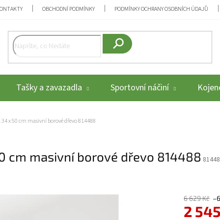
ONTAKTY
OBCHODNÍ PODMÍNKY
PODMÍNKY OCHRANY OSOBNÍCH ÚDAJŮ
Hledat
Tašky a zavazadla
Sportovní náčiní
Kojenc
 x 34 x 50 cm masivní borové dřevo 814488
 50 cm masivní borové dřevo 814488
81448
6 629 Kč
–
2 545