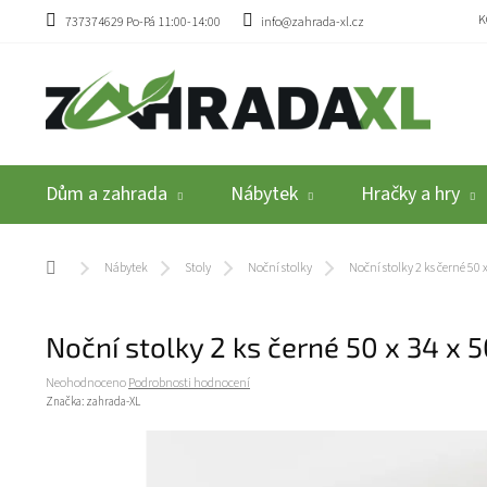
Přejít na obsah
K
737374629 Po-Pá 11:00-14:00
info@zahrada-xl.cz
Dům a zahrada
Nábytek
Hračky a hry
Domů
Nábytek
Stoly
Noční stolky
Noční stolky 2 ks černé 50
Noční stolky 2 ks černé 50 x 34 x
Průměrné hodnocení produktu je 0,0 z 5 hvězdiček.
Neohodnoceno
Podrobnosti hodnocení
Značka:
zahrada-XL