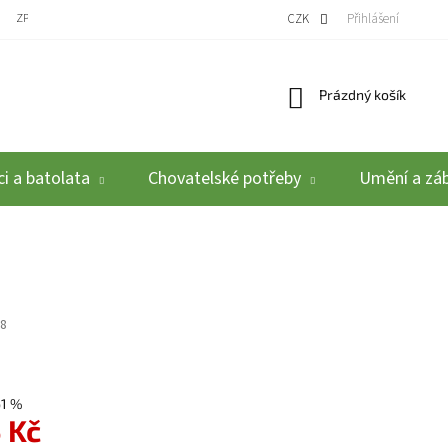
ZPĚTNÝ ODBĚR VYSLOUŽILÝCH ELEKTROZAŘÍZENÍ / BATERIÍ
CZK
REKLAMACE A VRÁCEN
Přihlášení
Nákupní košík
Prázdný košík
i a batolata
Chovatelské potřeby
Umění a zá
8
61 %
 Kč