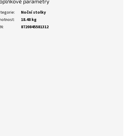
oplňkové parametry
tegorie
:
Noční stolky
motnost
:
18.48 kg
AN
:
8720845581312