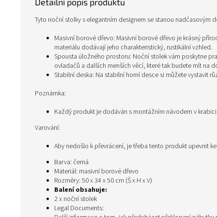
Detailní popis produktu
Tyto noční stolky s elegantním designem se stanou nadčasovým 
Masivní borové dřevo: Masivní borové dřevo je krásný příro
materiálu dodávají jeho charakteristický, rustikální vzhled.
Spousta úložného prostoru: Noční stolek vám poskytne pra
ovladačů a dalších menších věcí, které tak budete mít na d
Stabilní deska: Na stabilní horní desce si můžete vystavit 
Poznámka:
Každý produkt je dodáván s montážním návodem v krabic
Varování:
Aby nedošlo k převrácení, je třeba tento produkt upevnit k
Barva: černá
Materiál: masivní borové dřevo
Rozměry: 50 x 34 x 50 cm (Š x H x V)
Balení obsahuje:
2 x noční stolek
Legal Documents: