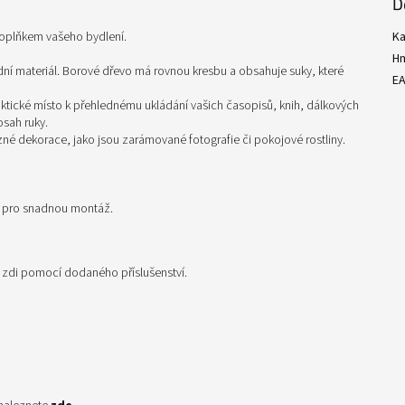
D
doplňkem vašeho bydlení.
Ka
H
dní materiál. Borové dřevo má rovnou kresbu a obsahuje suky, které
E
ktické místo k přehlednému ukládání vašich časopisů, knih, dálkových
osah ruky.
různé dekorace, jako jsou zarámované fotografie či pokojové rostliny.
i pro snadnou montáž.
e zdi pomocí dodaného příslušenství.