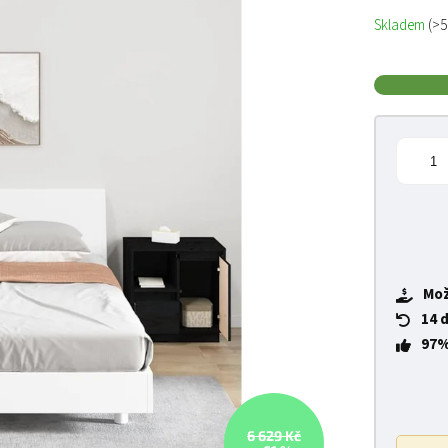
Měrná cena
Skladem
(>5
Mož
14 
97%
6 629 Kč