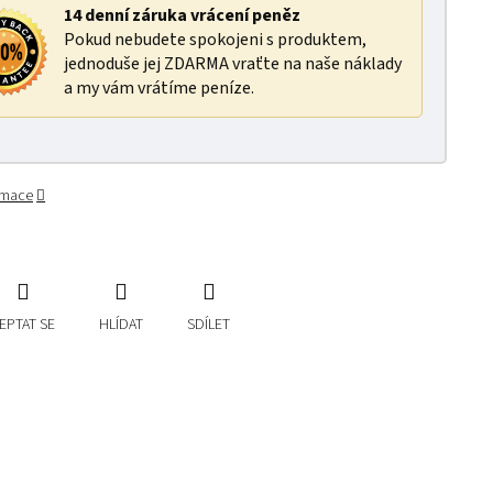
14 denní záruka vrácení peněz
Pokud nebudete spokojeni s produktem,
jednoduše jej ZDARMA vraťte na naše náklady
a my vám vrátíme peníze.
ormace
EPTAT SE
HLÍDAT
SDÍLET