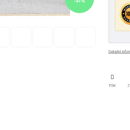
–61 %
Detailní inf
TISK
Z