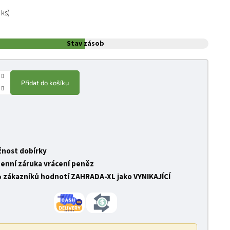
:
 ks)
Stav zásob
Přidat do košíku
nost dobírky
denní záruka vrácení peněz
 zákazníků hodnotí ZAHRADA-XL jako VYNIKAJÍCÍ