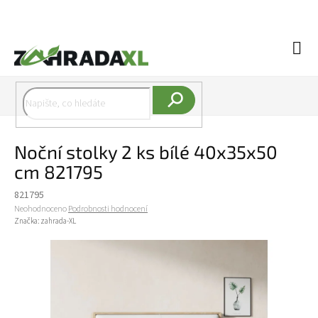
Přejít na obsah
Náku
Hledat
Noční stolky 2 ks bílé 40x35x50
cm 821795
821795
Průměrné hodnocení produktu je 0,0 z 5 hvězdiček.
Neohodnoceno
Podrobnosti hodnocení
Značka:
zahrada-XL