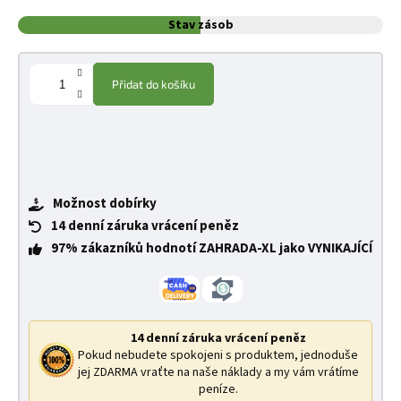
Stav zásob
Přidat do košíku
Možnost dobírky
14 denní záruka vrácení peněz
97% zákazníků hodnotí ZAHRADA-XL jako VYNIKAJÍCÍ
14 denní záruka vrácení peněz
Pokud nebudete spokojeni s produktem, jednoduše
jej ZDARMA vraťte na naše náklady a my vám vrátíme
peníze.