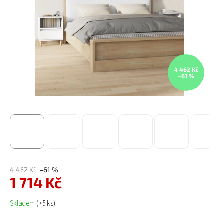
4 462 Kč
–61 %
4 462 Kč
–61 %
1 714 Kč
Měrná cena:
Skladem
(>5 ks)