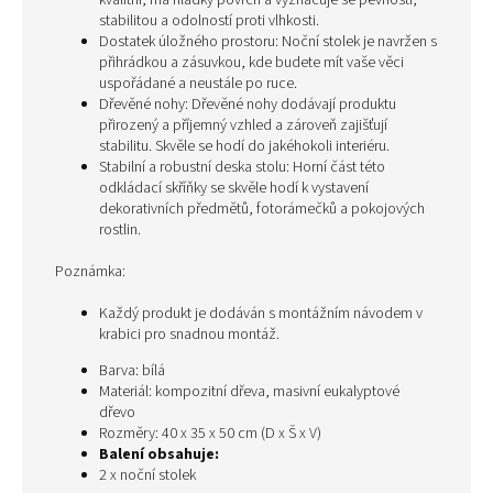
kvalitní, má hladký povrch a vyznačuje se pevností,
stabilitou a odolností proti vlhkosti.
Dostatek úložného prostoru: Noční stolek je navržen s
přihrádkou a zásuvkou, kde budete mít vaše věci
uspořádané a neustále po ruce.
Dřevěné nohy: Dřevěné nohy dodávají produktu
přirozený a příjemný vzhled a zároveň zajišťují
stabilitu. Skvěle se hodí do jakéhokoli interiéru.
Stabilní a robustní deska stolu: Horní část této
odkládací skříňky se skvěle hodí k vystavení
dekorativních předmětů, fotorámečků a pokojových
rostlin.
Poznámka:
Každý produkt je dodáván s montážním návodem v
krabici pro snadnou montáž.
Barva: bílá
Materiál: kompozitní dřeva, masivní eukalyptové
dřevo
Rozměry: 40 x 35 x 50 cm (D x Š x V)
Balení obsahuje:
2 x noční stolek