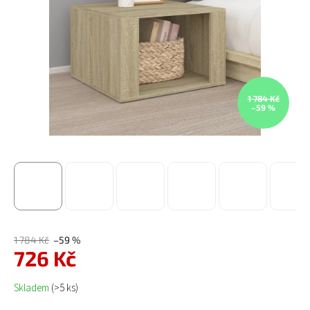
1 784 Kč
–59 %
1 784 Kč
–59 %
726 Kč
Měrná cena:
Skladem
(>5 ks)