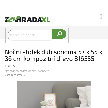
Přejít na obsah
Náku
Hledat
Noční stolek dub sonoma 57 x 55 x
36 cm kompozitní dřevo 816555
816555
Průměrné hodnocení produktu je 0,0 z 5 hvězdiček.
Neohodnoceno
Podrobnosti hodnocení
Značka:
zahrada-XL