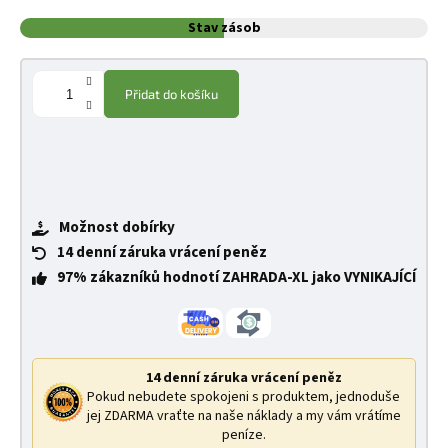
Stav zásob
Přidat do košíku
Možnost dobírky
14 denní záruka vrácení peněz
97% zákazníků hodnotí ZAHRADA-XL jako VYNIKAJÍCÍ
14 denní záruka vrácení peněz
Pokud nebudete spokojeni s produktem, jednoduše
jej ZDARMA vraťte na naše náklady a my vám vrátíme
peníze.