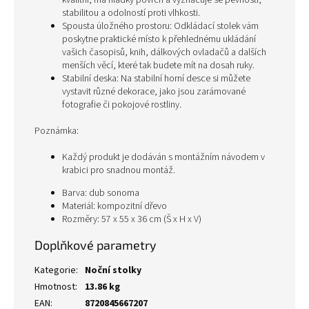
kvalitní, má hladký povrch a vyznačuje se pevností,
stabilitou a odolností proti vlhkosti.
Spousta úložného prostoru: Odkládací stolek vám
poskytne praktické místo k přehlednému ukládání
vašich časopisů, knih, dálkových ovladačů a dalších
menších věcí, které tak budete mít na dosah ruky.
Stabilní deska: Na stabilní horní desce si můžete
vystavit různé dekorace, jako jsou zarámované
fotografie či pokojové rostliny.
Poznámka:
Každý produkt je dodáván s montážním návodem v
krabici pro snadnou montáž.
Barva: dub sonoma
Materiál: kompozitní dřevo
Rozměry: 57 x 55 x 36 cm (Š x H x V)
Doplňkové parametry
Kategorie
:
Noční stolky
Hmotnost
:
13.86 kg
EAN
:
8720845667207