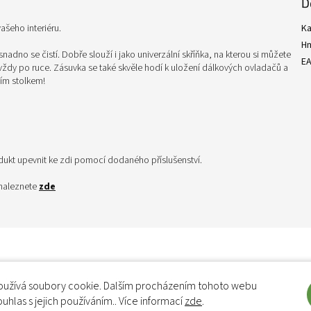
D
ašeho interiéru.
Ka
H
adno se čistí. Dobře slouží i jako univerzální skříňka, na kterou si můžete
E
 vždy po ruce. Zásuvka se také skvěle hodí k uložení dálkových ovladačů a
cím stolkem!
odukt upevnit ke zdi pomocí dodaného příslušenství.
 naleznete
zde
užívá soubory cookie. Dalším procházením tohoto webu
ouhlas s jejich používáním.. Více informací
zde
.