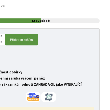
:
 ks)
Stav zásob
Přidat do košíku
nost dobírky
denní záruka vrácení peněz
 zákazníků hodnotí ZAHRADA-XL jako VYNIKAJÍCÍ