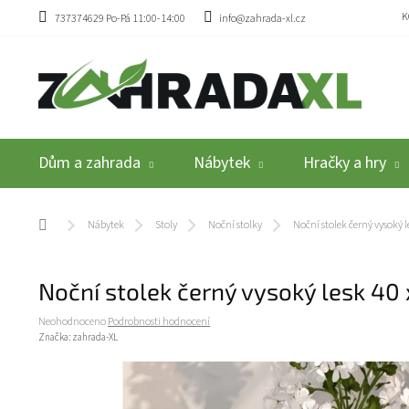
Přejít na obsah
K
737374629 Po-Pá 11:00-14:00
info@zahrada-xl.cz
Dům a zahrada
Nábytek
Hračky a hry
Domů
Nábytek
Stoly
Noční stolky
Noční stolek černý vysoký 
Noční stolek černý vysoký lesk 40
Průměrné hodnocení produktu je 0,0 z 5 hvězdiček.
Neohodnoceno
Podrobnosti hodnocení
Značka:
zahrada-XL