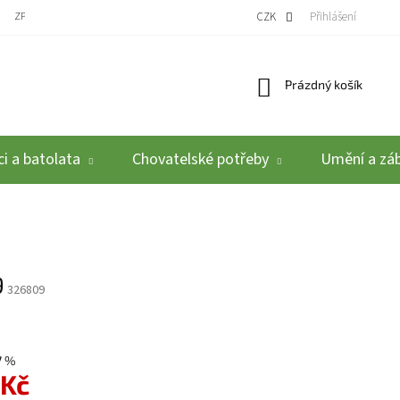
ZPĚTNÝ ODBĚR VYSLOUŽILÝCH ELEKTROZAŘÍZENÍ / BATERIÍ
CZK
REKLAMACE A VRÁCEN
Přihlášení
Nákupní košík
Prázdný košík
i a batolata
Chovatelské potřeby
Umění a zá
9
326809
7 %
 Kč