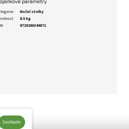
oplňkové parametry
tegorie
:
Noční stolky
motnost
:
8.5 kg
AN
:
8720286344071
Souhlasím