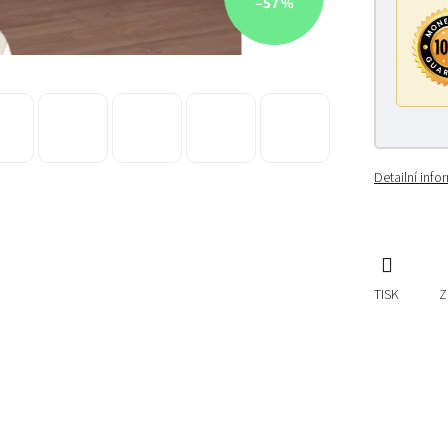
–57 %
Detailní inf
TISK
Z