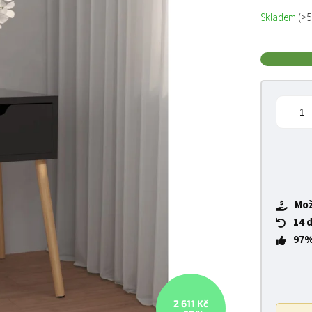
Měrná cena
Skladem
(>5
Mož
14 
97%
2 611 Kč