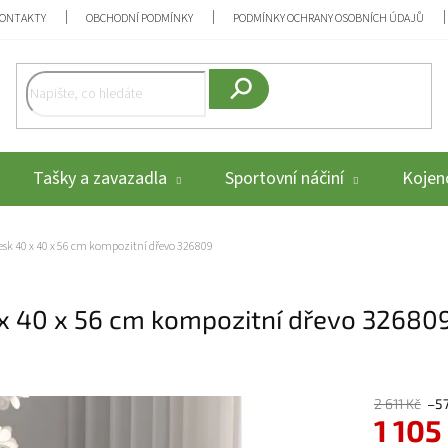
ONTAKTY
OBCHODNÍ PODMÍNKY
PODMÍNKY OCHRANY OSOBNÍCH ÚDAJŮ
Hledat
Tašky a zavazadla
Sportovní náčiní
Kojenc
lesk 40 x 40 x 56 cm kompozitní dřevo 326809
 x 40 x 56 cm kompozitní dřevo 32680
2 611 Kč
–5
1 105