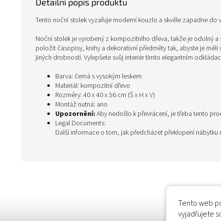
Detailní popis produktu
Tento noční stolek vyzařuje moderní kouzlo a skvěle zapadne do v
Noční stolek je vyrobený z kompozitního dřeva, takže je odolný a sn
položit časopisy, knihy a dekorativní předměty tak, abyste je měli
jiných drobností. Vylepšete svůj interiér tímto elegantním odkláda
Barva: černá s vysokým leskem
Materiál: kompozitní dřevo
Rozměry: 40 x 40 x 56 cm (Š x H x V)
Montáž nutná: ano
Upozornění:
Aby nedošlo k převrácení, je třeba tento pr
Legal Documents:
Další informace o tom, jak předcházet překlopení nábytku
Tento web po
vyjadřujete s