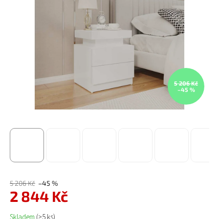
5 206 Kč
–45 %
5 206 Kč
–45 %
2 844 Kč
Měrná cena:
Skladem
(>5 ks)