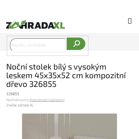
Přejít na obsah
Náku
Hledat
Noční stolek bílý s vysokým
leskem 45x35x52 cm kompozitní
dřevo 326855
326855
Průměrné hodnocení produktu je 0,0 z 5 hvězdiček.
Neohodnoceno
Podrobnosti hodnocení
Značka:
zahrada-XL