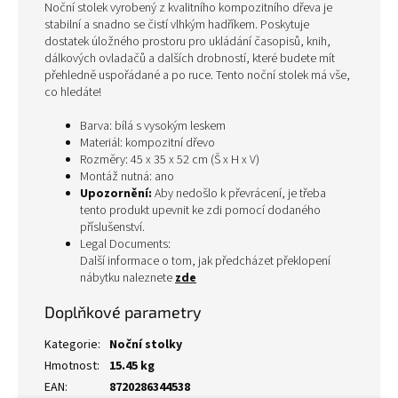
Noční stolek vyrobený z kvalitního kompozitního dřeva je
stabilní a snadno se čistí vlhkým hadříkem. Poskytuje
dostatek úložného prostoru pro ukládání časopisů, knih,
dálkových ovladačů a dalších drobností, které budete mít
přehledně uspořádané a po ruce. Tento noční stolek má vše,
co hledáte!
Barva: bílá s vysokým leskem
Materiál: kompozitní dřevo
Rozměry: 45 x 35 x 52 cm (Š x H x V)
Montáž nutná: ano
Upozornění:
Aby nedošlo k převrácení, je třeba
tento produkt upevnit ke zdi pomocí dodaného
příslušenství.
Legal Documents:
Další informace o tom, jak předcházet překlopení
nábytku naleznete
zde
Doplňkové parametry
Kategorie
:
Noční stolky
Hmotnost
:
15.45 kg
EAN
:
8720286344538