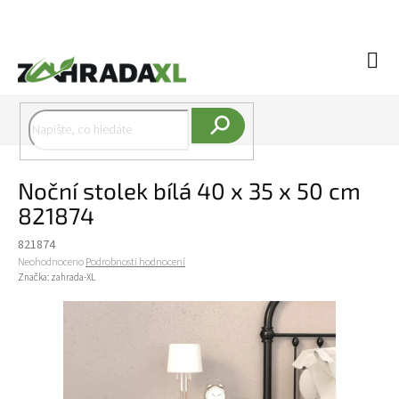
Přejít na obsah
Náku
Hledat
Noční stolek bílá 40 x 35 x 50 cm
821874
821874
Průměrné hodnocení produktu je 0,0 z 5 hvězdiček.
Neohodnoceno
Podrobnosti hodnocení
Značka:
zahrada-XL