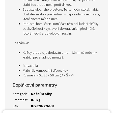
kvalitní, má hladký povrch a vyznačuje se pevností,
stabilitou a odolností proti vlhkosti.
Spousta úložného prostoru: Tento noční stolek nabízí
dostatek místa k přehlednému uspořádání všech věcí,
které chcete mít po ruce.
Robustní horní část: Horní část této odkládací skříňky
se skvěle hodí k vystavení dekorativních předmětů,
fotorámečků a pokojových rostlin.
Poznámka:
Každý produkt je dodáván s montážním návodem v
krabici pro snadnou montáž.
Barva: bílá
Materiál: kompozitní dřevo, kov
Rozměry: 40 x 35 x 50 cm (D x Š x V)
Doplňkové parametry
Kategorie
:
Noční stolky
Hmotnost
:
8.3 kg
EAN
:
8720287226680