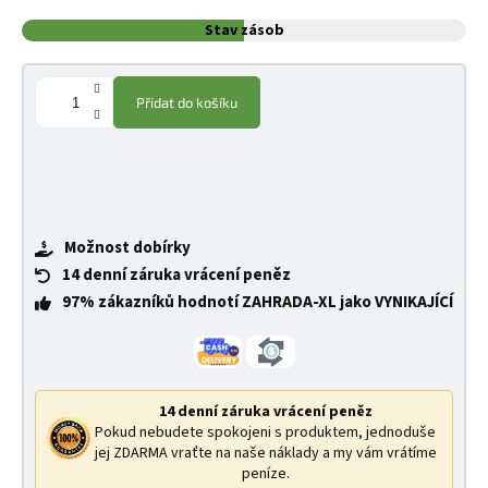
Stav zásob
Přidat do košíku
Možnost dobírky
14 denní záruka vrácení peněz
97% zákazníků hodnotí ZAHRADA-XL jako VYNIKAJÍCÍ
14 denní záruka vrácení peněz
Pokud nebudete spokojeni s produktem, jednoduše
jej ZDARMA vraťte na naše náklady a my vám vrátíme
peníze.