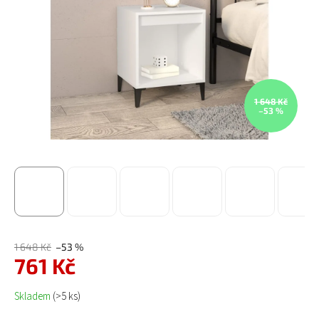
1 648 Kč
–53 %
1 648 Kč
–53 %
761 Kč
Měrná cena:
Skladem
(>5 ks)