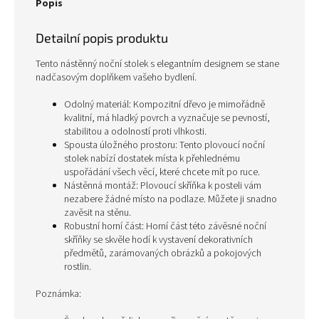
Popis
Detailní popis produktu
Tento nástěnný noční stolek s elegantním designem se stane
nadčasovým doplňkem vašeho bydlení.
Odolný materiál: Kompozitní dřevo je mimořádně
kvalitní, má hladký povrch a vyznačuje se pevností,
stabilitou a odolností proti vlhkosti.
Spousta úložného prostoru: Tento plovoucí noční
stolek nabízí dostatek místa k přehlednému
uspořádání všech věcí, které chcete mít po ruce.
Nástěnná montáž: Plovoucí skříňka k posteli vám
nezabere žádné místo na podlaze. Můžete ji snadno
zavěsit na stěnu.
Robustní horní část: Horní část této závěsné noční
skříňky se skvěle hodí k vystavení dekorativních
předmětů, zarámovaných obrázků a pokojových
rostlin.
Poznámka: