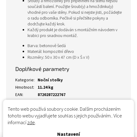
Šrouby a hmoždinky pro připevnění na stěnu nejsou
součástí balení. Použijte šroub(y) a hmoždinku(y)
vhodné pro vaše stěny. Pokud si nejste jisti, požádejte
o radu odborníka. Pečlivě si přečtěte pokyny a
dodržujte každý krok.
Každý produkt je dodáván s montážním návodem v
krabici pro snadnou montáž.
Barva: betonově šedá
Materiál: kompozitní dřevo
Rozměry: 50 x 30 x 47 cm (D x Š x V)
Doplňkové parametry
Kategorie
:
Noční stolky
Hmotnost
:
11.24 kg
EAN
:
8720287222767
Tento web používá soubory cookie. Dalším procházením
tohoto webu vyjadřujete souhlas s jejich používáním.. Více
informací
zde
.
Nastavení