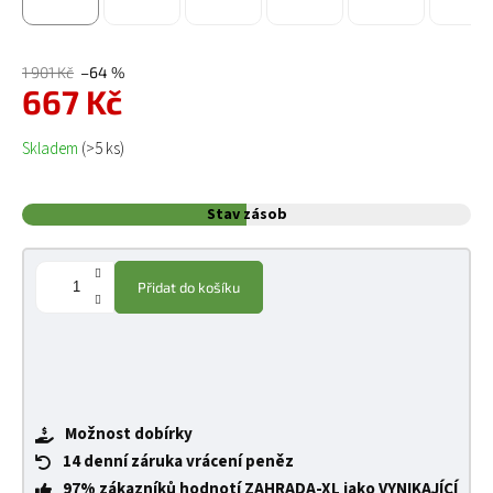
1 901 Kč
–64 %
667 Kč
Měrná cena:
Skladem
(>5 ks)
Stav zásob
Přidat do košíku
Možnost dobírky
14 denní záruka vrácení peněz
97% zákazníků hodnotí ZAHRADA-XL jako VYNIKAJÍCÍ