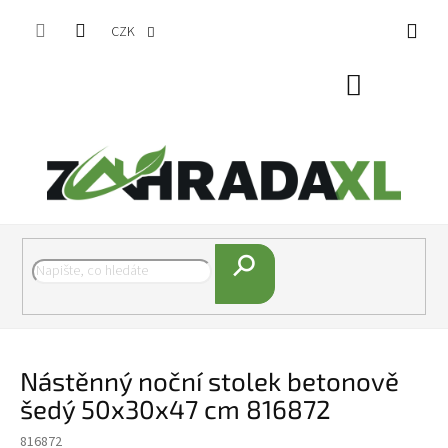
Přejít na obsah
CZK
Nákupní koš
Hledat
Nástěnný noční stolek betonově
šedý 50x30x47 cm 816872
816872