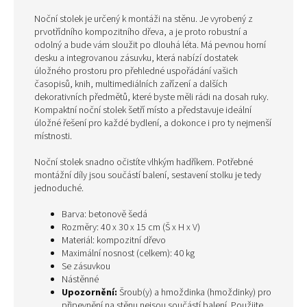
Noční stolek je určený k montáži na stěnu. Je vyrobený z
prvotřídního kompozitního dřeva, a je proto robustní a
odolný a bude vám sloužit po dlouhá léta. Má pevnou horní
desku a integrovanou zásuvku, která nabízí dostatek
úložného prostoru pro přehledné uspořádání vašich
časopisů, knih, multimediálních zařízení a dalších
dekorativních předmětů, které byste měli rádi na dosah ruky.
Kompaktní noční stolek šetří místo a představuje ideální
úložné řešení pro každé bydlení, a dokonce i pro ty nejmenší
místnosti.
Noční stolek snadno očistíte vlhkým hadříkem. Potřebné
montážní díly jsou součástí balení, sestavení stolku je tedy
jednoduché.
Barva: betonově šedá
Rozměry: 40 x 30 x 15 cm (Š x H x V)
Materiál: kompozitní dřevo
Maximální nosnost (celkem): 40 kg
Se zásuvkou
Nástěnné
Upozornění:
Šroub(y) a hmoždinka (hmoždinky) pro
připevnění na stěnu nejsou součástí balení. Použijte