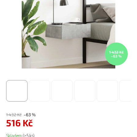
1 432 Kč
–63 %
1 432 Kč
–63 %
516 Kč
Měrná cena:
Skladem
(>5 ks)