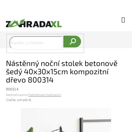
Přejít na obsah
Náku
Hledat
Nástěnný noční stolek betonově
šedý 40x30x15cm kompozitní
dřevo 800314
800314
Průměrné hodnocení produktu je 0,0 z 5 hvězdiček.
Neohodnoceno
Podrobnosti hodnocení
Značka:
zahrada-XL