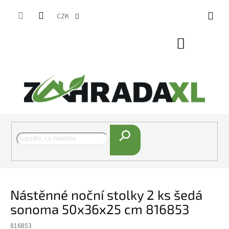
Přejít na obsah
CZK
Nákupní koš
Hledat
Nástěnné noční stolky 2 ks šedá
sonoma 50x36x25 cm 816853
816853