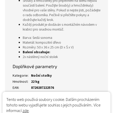
Šrouby a hmoždinky pro připevnění na stěnu nejsou
součástí balení. Použijte šroub(y) a hmoždinku(y)
vhodné pro vaše stěny. Pokud si nejste jisti, požádejte
o radu odborníka. Pečlivě si přečtěte pokyny a
dodržujte každý krok.
Každý produkt je dodáván s montážním návodem v
krabici pro snadnou montáž.
Barva: šedá sonoma
Materiál: kompozitní dřevo
Rozměry: 50 x 36 x 25 cm (D x Š x V)
Balení obsahuje:
2x nástěnný noční stolek
Doplňkové parametry
Kategorie
:
Noční stolky
Hmotnost
:
22 kg
EAN
:
8720287222576
Tento web používá soubory cookie. Dalším procházením
tohoto webu vyjadřujete souhlas s jejich používáním.. Více
informací
zde
.