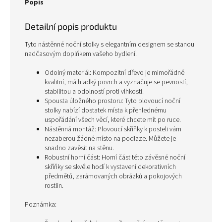
Popis
Detailní popis produktu
Tyto nástěnné noční stolky s elegantním designem se stanou
nadčasovým doplňkem vašeho bydlení.
Odolný materiál: Kompozitní dřevo je mimořádně
kvalitní, má hladký povrch a vyznačuje se pevností,
stabilitou a odolností proti vlhkosti.
Spousta úložného prostoru: Tyto plovoucí noční
stolky nabízí dostatek místa k přehlednému
uspořádání všech věcí, které chcete mít po ruce.
Nástěnná montáž: Plovoucí skříňky k posteli vám
nezaberou žádné místo na podlaze. Můžete je
snadno zavěsit na stěnu.
Robustní horní část: Horní část této závěsné noční
skříňky se skvěle hodí k vystavení dekorativních
předmětů, zarámovaných obrázků a pokojových
rostlin.
Poznámka: