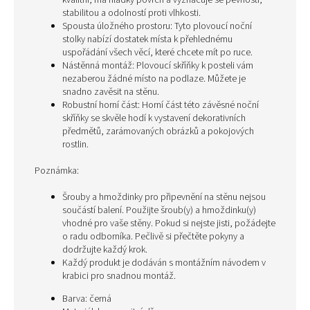
kvalitní, má hladký povrch a vyznačuje se pevností,
stabilitou a odolností proti vlhkosti.
Spousta úložného prostoru: Tyto plovoucí noční
stolky nabízí dostatek místa k přehlednému
uspořádání všech věcí, které chcete mít po ruce.
Nástěnná montáž: Plovoucí skříňky k posteli vám
nezaberou žádné místo na podlaze. Můžete je
snadno zavěsit na stěnu.
Robustní horní část: Horní část této závěsné noční
skříňky se skvěle hodí k vystavení dekorativních
předmětů, zarámovaných obrázků a pokojových
rostlin.
Poznámka:
Šrouby a hmoždinky pro připevnění na stěnu nejsou
součástí balení. Použijte šroub(y) a hmoždinku(y)
vhodné pro vaše stěny. Pokud si nejste jisti, požádejte
o radu odborníka. Pečlivě si přečtěte pokyny a
dodržujte každý krok.
Každý produkt je dodáván s montážním návodem v
krabici pro snadnou montáž.
Barva: černá