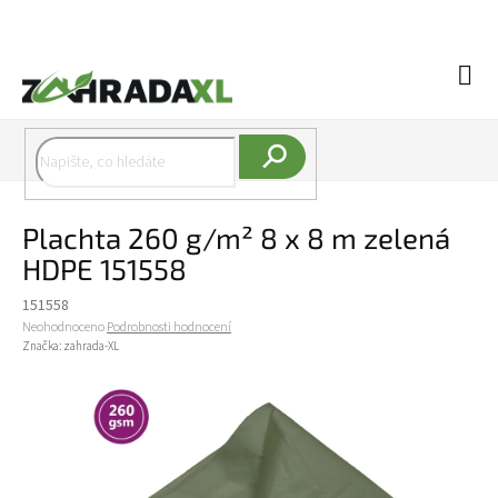
Přejít na obsah
Náku
Hledat
Plachta 260 g/m² 8 x 8 m zelená
HDPE 151558
151558
Průměrné hodnocení produktu je 0,0 z 5 hvězdiček.
Neohodnoceno
Podrobnosti hodnocení
Značka:
zahrada-XL