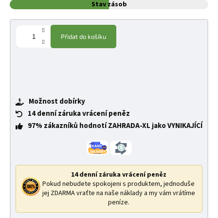
Stav zásob
Přidat do košíku
Možnost dobírky
14 denní záruka vrácení peněz
97% zákazníků hodnotí ZAHRADA-XL jako VYNIKAJÍCÍ
14 denní záruka vrácení peněz
Pokud nebudete spokojeni s produktem, jednoduše
jej ZDARMA vraťte na naše náklady a my vám vrátíme
peníze.