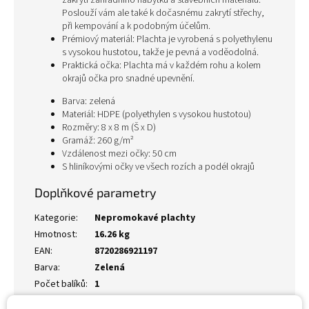
zakrytí zahradního nábytku a stavebních materiálů.
Poslouží vám ale také k dočasnému zakrytí střechy,
při kempování a k podobným účelům.
Prémiový materiál: Plachta je vyrobená s polyethylenu
s vysokou hustotou, takže je pevná a voděodolná.
Praktická očka: Plachta má v každém rohu a kolem
okrajů očka pro snadné upevnění.
Barva: zelená
Materiál: HDPE (polyethylen s vysokou hustotou)
Rozměry: 8 x 8 m (Š x D)
Gramáž: 260 g/m²
Vzdálenost mezi očky: 50 cm
S hliníkovými očky ve všech rozích a podél okrajů
Doplňkové parametry
Kategorie
:
Nepromokavé plachty
Hmotnost
:
16.26 kg
EAN
:
8720286921197
Barva
:
Zelená
Počet balíků
:
1