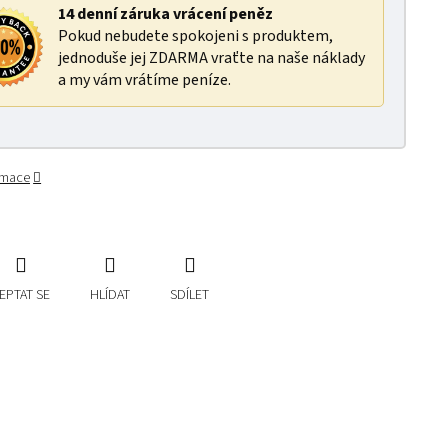
14 denní záruka vrácení peněz
Pokud nebudete spokojeni s produktem,
jednoduše jej ZDARMA vraťte na naše náklady
a my vám vrátíme peníze.
ormace
EPTAT SE
HLÍDAT
SDÍLET