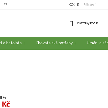
ZPĚTNÝ ODBĚR VYSLOUŽILÝCH ELEKTROZAŘÍZENÍ / BATERIÍ
CZK
REKLAMACE A VRÁCEN
Přihlášení
Nákupní košík
Prázdný košík
i a batolata
Chovatelské potřeby
Umění a zá
48 %
 Kč