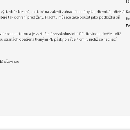
D
 výstavbě skleníků, ale také na zakrytí zahradního nábytku, dřevníků, přívěsů,
Ka
 které tak ochrání před živly. Plachtu můžete také použít jako podložku při
H
E
s nízkou hustotou a je vyztužená vysokohustotní PE síťovinou, skvěle tudíž
bou stranách opatřena tkanými PE pásky o šířce 7 cm, v nichž se nachází
E) síťovinou