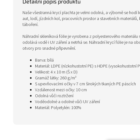
Detailní popis produktu
Naše všestranná krycí plachta je velmi odolná, a výborně se hodí k
aut, lodí, jízdních kol, pracovních prostor a stavebních materiálů,
táboření.
Náhradní skleníková fólie je vyrobena z polyesterového materiálu 
odolává vodě i UV záření a netrhá se. Náhradní krycí fólie je na o
otvory pro snadné připevnění.
Barva: bílá
Materiál: LDPE (nízkohustotní PE) s HDPE (vysokohustotní P
Velikost: 4 x 10 m (Š x D)
Gramáž látky: 260 g/m²
S upevňovacími očky v 7 cm širokých tkaných PE páscích
Vzdálenost mezi očky: 10 cm
Odolná vůči roztržení
Voděodolné a odolné vůči UV záření
Materiál: Polyetylén: 100%