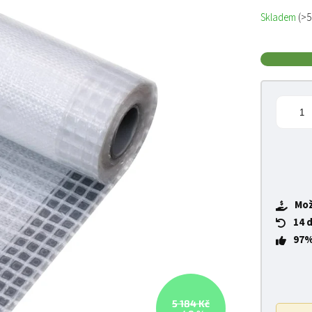
Měrná cena
Skladem
(>5
Mož
14 
97%
5 184 Kč