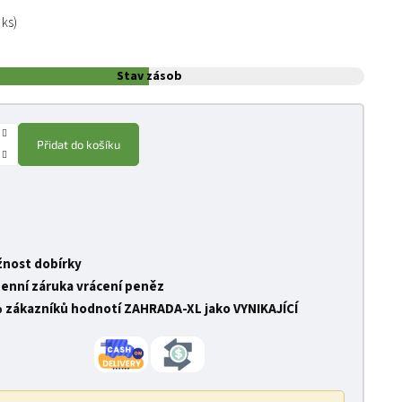
:
 ks)
Stav zásob
Přidat do košíku
nost dobírky
denní záruka vrácení peněz
 zákazníků hodnotí ZAHRADA-XL jako VYNIKAJÍCÍ