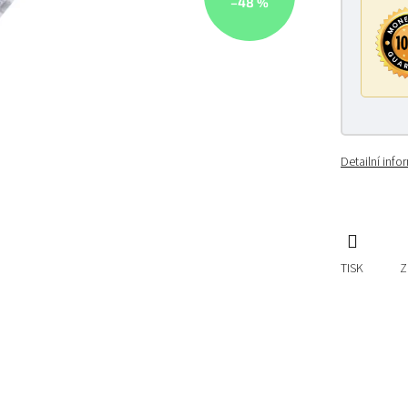
–48 %
Detailní inf
TISK
Z