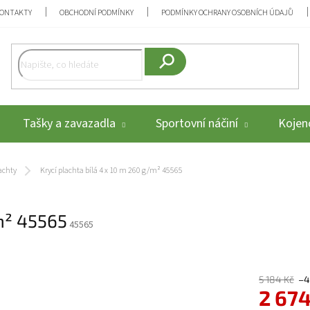
ONTAKTY
OBCHODNÍ PODMÍNKY
PODMÍNKY OCHRANY OSOBNÍCH ÚDAJŮ
Hledat
Tašky a zavazadla
Sportovní náčiní
Kojenc
achty
Krycí plachta bílá 4 x 10 m 260 g/m² 45565
/m² 45565
45565
5 184 Kč
–
2 674