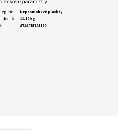
oplňkové parametry
tegorie
:
Nepromokavé plachty
motnost
:
11.12 kg
AN
:
8718475725190