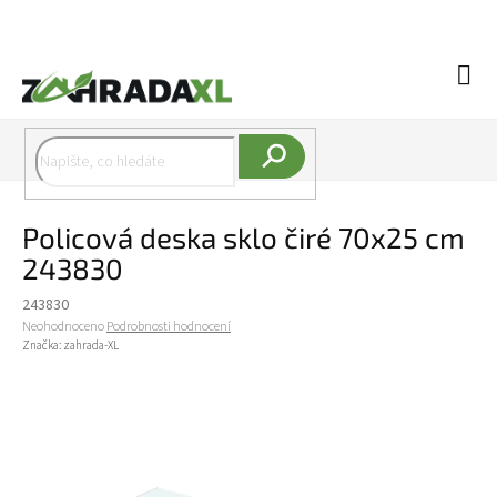
Přejít na obsah
Náku
Hledat
Policová deska sklo čiré 70x25 cm
243830
243830
Průměrné hodnocení produktu je 0,0 z 5 hvězdiček.
Neohodnoceno
Podrobnosti hodnocení
Značka:
zahrada-XL