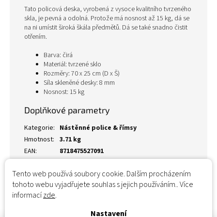
Tato policová deska, vyrobená z vysoce kvalitního tvrzeného
skla, je pevná a odolná. Protože má nosnost až 15 kg, dá se
na ni umístit široká škála předmětů. Dá se také snadno čistit
otřením.
Barva: čirá
Materiál: tvrzené sklo
Rozměry: 70 x 25 cm (D x Š)
Síla skleněné desky: 8 mm
Nosnost: 15 kg
Doplňkové parametry
Kategorie
:
Nástěnné police & římsy
Hmotnost
:
3.71 kg
EAN
:
8718475527091
Tento web používá soubory cookie. Dalším procházením
tohoto webu vyjadřujete souhlas s jejich používáním.. Více
informací
zde
.
Nastavení