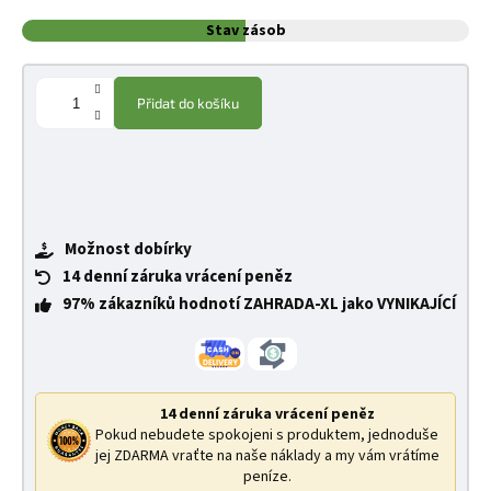
Stav zásob
Přidat do košíku
Možnost dobírky
14 denní záruka vrácení peněz
97% zákazníků hodnotí ZAHRADA-XL jako VYNIKAJÍCÍ
14 denní záruka vrácení peněz
Pokud nebudete spokojeni s produktem, jednoduše
jej ZDARMA vraťte na naše náklady a my vám vrátíme
peníze.