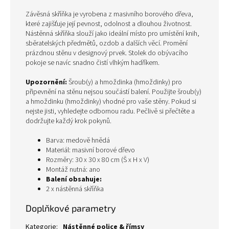
Závěsná skříňka je vyrobena z masivního borového dřeva,
které zajišťuje její pevnost, odolnost a dlouhou životnost.
Nástěnná skříňka slouží jako ideální místo pro umístění knih,
sběratelských předmětů, ozdob a dalších věcí. Promění
prázdnou stěnu v designový prvek. Stolek do obývacího
pokoje se navíc snadno čistí vlhkým hadříkem.
Upozornění:
Šroub(y) a hmoždinka (hmoždinky) pro
připevnění na stěnu nejsou součástí balení. Použijte šroub(y)
a hmoždinku (hmoždinky) vhodné pro vaše stěny. Pokud si
nejste jisti, vyhledejte odbornou radu. Pečlivě si přečtěte a
dodržujte každý krok pokynů.
Barva: medově hnědá
Materiál: masivní borové dřevo
Rozměry: 30 x 30 x 80 cm (Š x H x V)
Montáž nutná: ano
Balení obsahuje:
2 x nástěnná skříňka
Doplňkové parametry
Kategorie
:
Nástěnné police & římsy