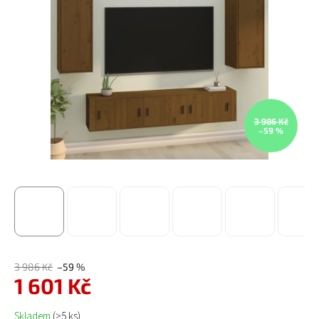
3 986 Kč
–59 %
3 986 Kč
–59 %
1 601 Kč
Měrná cena:
Skladem
(>5 ks)