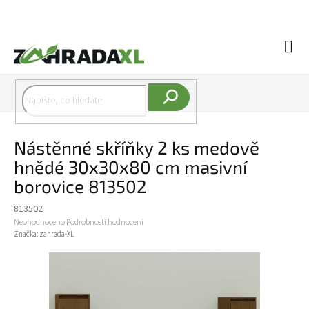
Přejít na obsah
Náku
Hledat
Nástěnné skříňky 2 ks medově
hnědé 30x30x80 cm masivní
borovice 813502
813502
Průměrné hodnocení produktu je 0,0 z 5 hvězdiček.
Neohodnoceno
Podrobnosti hodnocení
Značka:
zahrada-XL