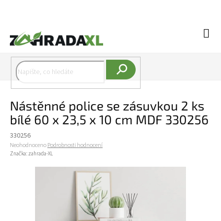
Přejít na obsah
Náku
Hledat
Nástěnné police se zásuvkou 2 ks
bílé 60 x 23,5 x 10 cm MDF 330256
330256
Průměrné hodnocení produktu je 0,0 z 5 hvězdiček.
Neohodnoceno
Podrobnosti hodnocení
Značka:
zahrada-XL