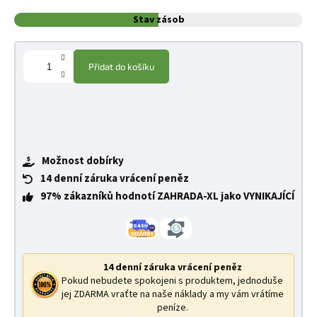
Stav zásob
Přidat do košíku
Možnost dobírky
14 denní záruka vrácení peněz
97% zákazníků hodnotí ZAHRADA-XL jako VYNIKAJÍCÍ
14 denní záruka vrácení peněz
Pokud nebudete spokojeni s produktem, jednoduše
jej ZDARMA vraťte na naše náklady a my vám vrátíme
peníze.