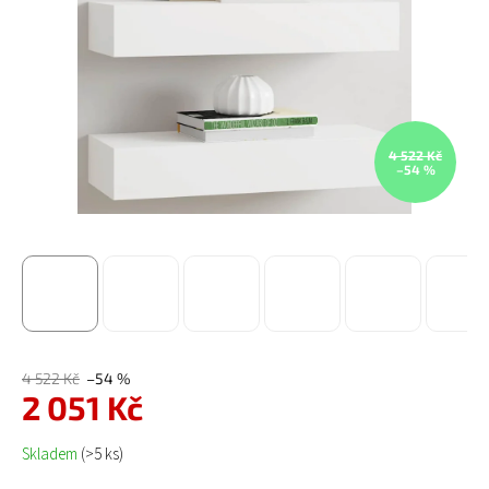
4 522 Kč
–54 %
4 522 Kč
–54 %
2 051 Kč
Měrná cena:
Skladem
(>5 ks)