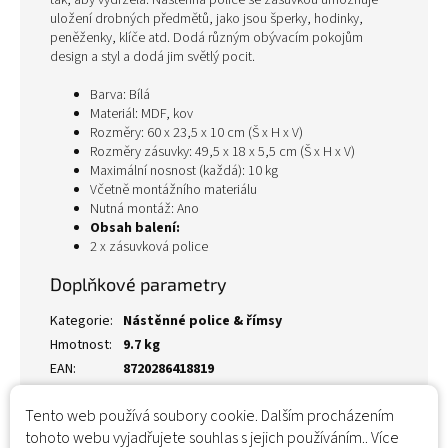
tak, aby vydržela. Nástěnná police se zásuvkou umožňuje
uložení drobných předmětů, jako jsou šperky, hodinky,
peněženky, klíče atd. Dodá různým obývacím pokojům
design a styl a dodá jim světlý pocit.
Barva: Bílá
Materiál: MDF, kov
Rozměry: 60 x 23,5 x 10 cm (Š x H x V)
Rozměry zásuvky: 49,5 x 18 x 5,5 cm (Š x H x V)
Maximální nosnost (každá): 10 kg
Včetně montážního materiálu
Nutná montáž: Ano
Obsah balení:
2 x zásuvková police
Doplňkové parametry
Kategorie
:
Nástěnné police & římsy
Hmotnost
:
9.7 kg
EAN
:
8720286418819
Tento web používá soubory cookie. Dalším procházením
tohoto webu vyjadřujete souhlas s jejich používáním.. Více