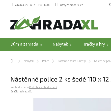
Přejít na obsah
K
737374629 Po-Pá 11:00-14:00
info@zahrada-xl.cz
Dům a zahrada
Nábytek
Hračky a hry
Domů
Nábytek
Police
Nástěnné police & římsy
Nástěnné polic
Nástěnné police 2 ks šedé 110 x 1
Průměrné hodnocení produktu je 0,0 z 5 hvězdiček.
Neohodnoceno
Podrobnosti hodnocení
Značka:
zahrada-XL