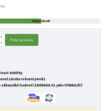
:
 ks)
Stav zásob
Přidat do košíku
nost dobírky
denní záruka vrácení peněz
 zákazníků hodnotí ZAHRADA-XL jako VYNIKAJÍCÍ