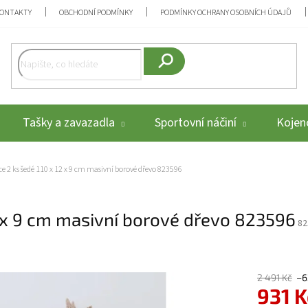
ONTAKTY
OBCHODNÍ PODMÍNKY
PODMÍNKY OCHRANY OSOBNÍCH ÚDAJŮ
Hledat
Tašky a zavazadla
Sportovní náčiní
Kojenc
e 2 ks šedé 110 x 12 x 9 cm masivní borové dřevo 823596
2 x 9 cm masivní borové dřevo 823596
82
2 491 Kč
–6
931 K