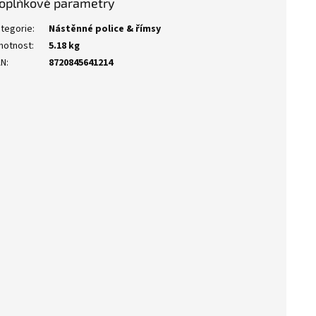
oplňkové parametry
tegorie
:
Nástěnné police & římsy
motnost
:
5.18 kg
AN
:
8720845641214