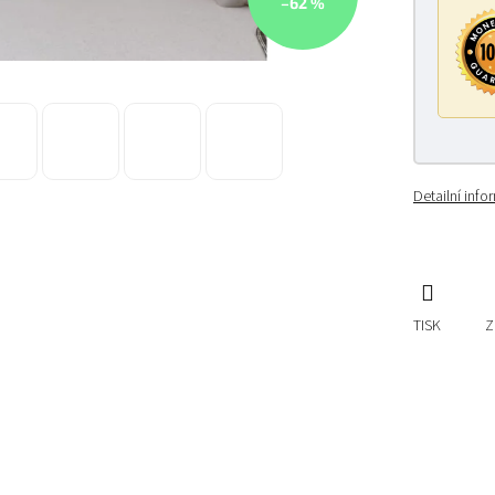
–62 %
Detailní inf
TISK
Z