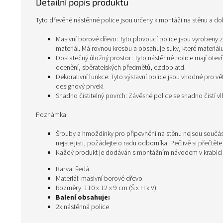
Detailní popis produktu
Tyto dřevěné nástěnné police jsou určeny k montáži na stěnu a d
Masivní borové dřevo: Tyto plovoucí police jsou vyrobeny 
materiál. Má rovnou kresbu a obsahuje suky, které materiálu 
Dostatečný úložný prostor: Tyto nástěnné police mají otevře
ocenění, sběratelských předmětů, ozdob atd.
Dekorativní funkce: Tyto výstavní police jsou vhodné pro 
designový prvek!
Snadno čistitelný povrch: Závěsné police se snadno čistí v
Poznámka:
Šrouby a hmoždinky pro připevnění na stěnu nejsou součást
nejste jisti, požádejte o radu odborníka. Pečlivě si přečtět
Každý produkt je dodáván s montážním návodem v krabic
Barva: šedá
Materiál: masivní borové dřevo
Rozměry: 110 x 12 x 9 cm (Š x H x V)
Balení obsahuje:
2x nástěnná police