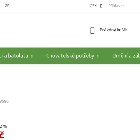
ZPĚTNÝ ODBĚR VYSLOUŽILÝCH ELEKTROZAŘÍZENÍ / BATERIÍ
CZK
REKLAMACE A VRÁCEN
Přihlášení
Nákupní košík
Prázdný košík
i a batolata
Chovatelské potřeby
Umění a zá
3596
2 %
č