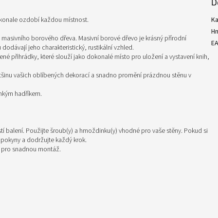
D
okonale ozdobí každou místnost.
Ka
H
z masivního borového dřeva. Masivní borové dřevo je krásný přírodní
E
dodávají jeho charakteristický, rustikální vzhled.
né přihrádky, které slouží jako dokonalé místo pro uložení a vystavení knih,
většinu vašich oblíbených dekorací a snadno promění prázdnou stěnu v
lhkým hadříkem.
í balení. Použijte šroub(y) a hmoždinku(y) vhodné pro vaše stěny. Pokud si
e pokyny a dodržujte každý krok.
i pro snadnou montáž.