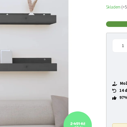
Měrná cena
Skladem
(>5
Mož
14 
97%
2 491 Kč