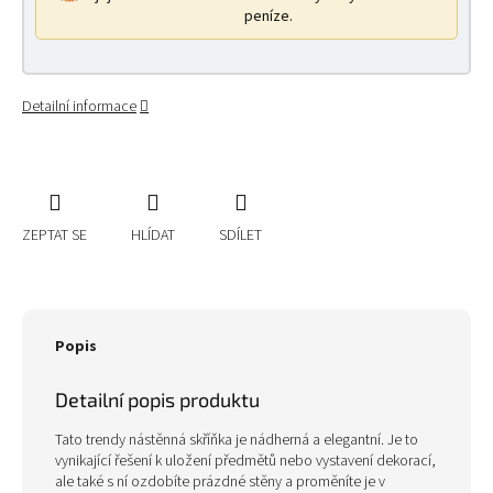
peníze.
Detailní informace
ZEPTAT SE
HLÍDAT
SDÍLET
Popis
Detailní popis produktu
Tato trendy nástěnná skříňka je nádherná a elegantní. Je to
vynikající řešení k uložení předmětů nebo vystavení dekorací,
ale také s ní ozdobíte prázdné stěny a proměníte je v