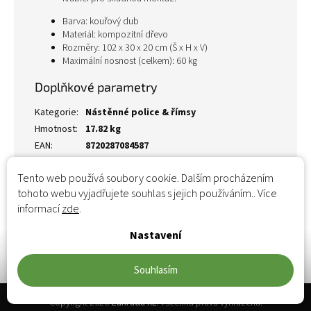
Barva: kouřový dub
Materiál: kompozitní dřevo
Rozměry: 102 x 30 x 20 cm (Š x H x V)
Maximální nosnost (celkem): 60 kg
Doplňkové parametry
Kategorie
:
Nástěnné police & římsy
Hmotnost
:
17.82 kg
EAN
:
8720287084587
Tento web používá soubory cookie. Dalším procházením
tohoto webu vyjadřujete souhlas s jejich používáním.. Více
informací
zde
.
Nastavení
Souhlasím
Zápatí
Copyright 2026
Zahrada XL
. Všechna práva vyhrazena.