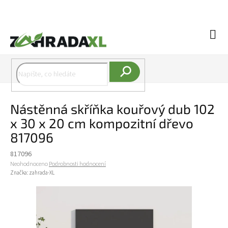
Přejít na obsah
Náku
Hledat
Nástěnná skříňka kouřový dub 102
x 30 x 20 cm kompozitní dřevo
817096
817096
Průměrné hodnocení produktu je 0,0 z 5 hvězdiček.
Neohodnoceno
Podrobnosti hodnocení
Značka:
zahrada-XL