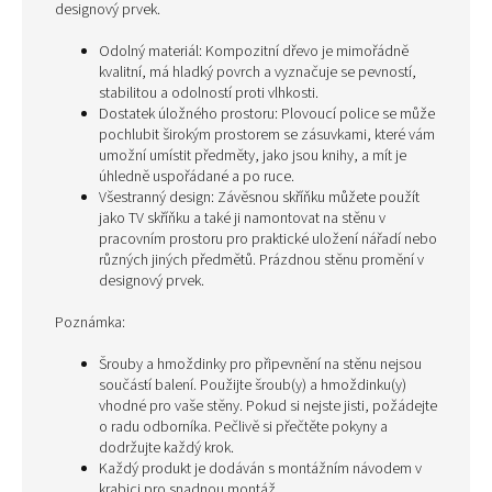
designový prvek.
Odolný materiál: Kompozitní dřevo je mimořádně
kvalitní, má hladký povrch a vyznačuje se pevností,
stabilitou a odolností proti vlhkosti.
Dostatek úložného prostoru: Plovoucí police se může
pochlubit širokým prostorem se zásuvkami, které vám
umožní umístit předměty, jako jsou knihy, a mít je
úhledně uspořádané a po ruce.
Všestranný design: Závěsnou skříňku můžete použít
jako TV skříňku a také ji namontovat na stěnu v
pracovním prostoru pro praktické uložení nářadí nebo
různých jiných předmětů. Prázdnou stěnu promění v
designový prvek.
Poznámka:
Šrouby a hmoždinky pro připevnění na stěnu nejsou
součástí balení. Použijte šroub(y) a hmoždinku(y)
vhodné pro vaše stěny. Pokud si nejste jisti, požádejte
o radu odborníka. Pečlivě si přečtěte pokyny a
dodržujte každý krok.
Každý produkt je dodáván s montážním návodem v
krabici pro snadnou montáž.