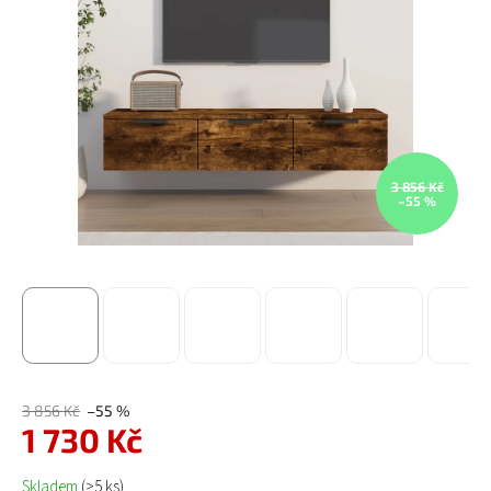
3 856 Kč
–55 %
3 856 Kč
–55 %
1 730 Kč
Měrná cena:
Skladem
(>5 ks)