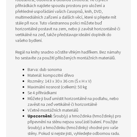
robustnost, odolnost a dlouhou životnost. Ve čtyřech
přihrádkách najdete spoustu prostoru pro uložení a
přehledné uspořádání vašich časopisů, knih, DVD,
multimediálních zařízení a dalších věcí, které si přejete mít
stále při ruce. Tuto všestrannou polici můžete buď
horizontálně postavit na zem, nebo ji zavěsit horizontálně či
vertikálně na zeď, takže představuje ideální doplněk do
vašeho bydlení.
Regál na knihy snadno očistíte vlhkým hadříkem. Bez námahy
ho sestavíte za použití přiložených montážních materiálů.
Barva: dub sonoma
Materiál: kompozitní dřevo
Rozměry: 143 x 30 x 36 cm (Š x H x V)
Maximální nosnost (celkem): 50 kg
Se 4 přihrádkami
Můžete ji buď umístit horizontálně na podlahu, nebo
zavěsit na zeď vertikálně či horizontálně
Včetně montážních materiálů
Upozornění:
Šroub(y) a hmoždinka (hmoždinky) pro
připevnění na stěnu nejsou součástí balení. Použijte
šroub(y) a hmoždinku (hmoždinky) vhodné pro vaše
stěny. Pokud si nejste jisti, vyhledejte odbornou radu.