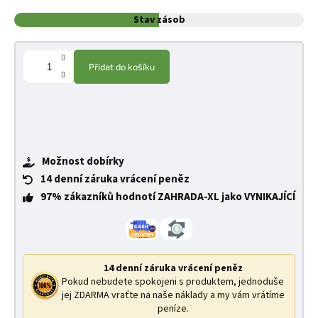
Stav zásob
Přidat do košíku
Možnost dobírky
14 denní záruka vrácení peněz
97% zákazníků hodnotí ZAHRADA-XL jako VYNIKAJÍCÍ
14 denní záruka vrácení peněz
Pokud nebudete spokojeni s produktem, jednoduše
jej ZDARMA vraťte na naše náklady a my vám vrátíme
peníze.