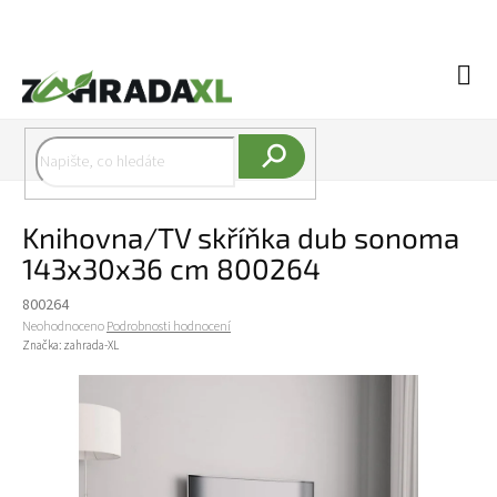
Přejít na obsah
Náku
Hledat
Knihovna/TV skříňka dub sonoma
143x30x36 cm 800264
800264
Průměrné hodnocení produktu je 0,0 z 5 hvězdiček.
Neohodnoceno
Podrobnosti hodnocení
Značka:
zahrada-XL