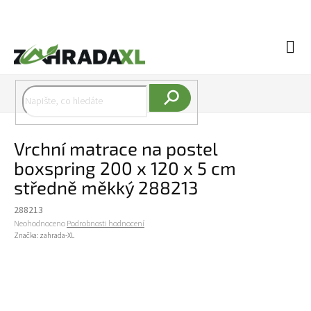
Přejít na obsah
Náku
Hledat
Vrchní matrace na postel
boxspring 200 x 120 x 5 cm
středně měkký 288213
288213
Průměrné hodnocení produktu je 0,0 z 5 hvězdiček.
Neohodnoceno
Podrobnosti hodnocení
Značka:
zahrada-XL