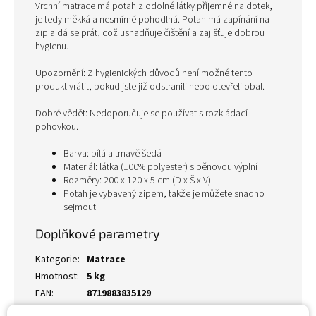
Vrchní matrace má potah z odolné látky příjemné na dotek,
je tedy měkká a nesmírně pohodlná. Potah má zapínání na
zip a dá se prát, což usnadňuje čištění a zajišťuje dobrou
hygienu.
Upozornění: Z hygienických důvodů není možné tento
produkt vrátit, pokud jste již odstranili nebo otevřeli obal.
Dobré vědět: Nedoporučuje se používat s rozkládací
pohovkou.
Barva: bílá a tmavě šedá
Materiál: látka (100% polyester) s pěnovou výplní
Rozměry: 200 x 120 x 5 cm (D x Š x V)
Potah je vybavený zipem, takže je můžete snadno
sejmout
Doplňkové parametry
Kategorie
:
Matrace
Hmotnost
:
5 kg
EAN
:
8719883835129