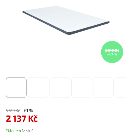
5 510 Kč
–61 %
5 510 Kč
–61 %
2 137 Kč
Měrná cena:
Skladem
(>5 ks)