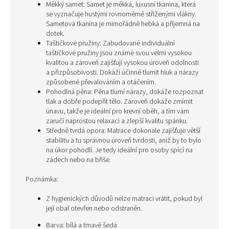
Měkký samet: Samet je měkká, luxusní tkanina, která
se vyznačuje hustými rovnoměrně střiženými vlákny.
Sametová tkanina je mimořádně hebká a příjemná na
dotek.
Taštičkové pružiny: Zabudované individuální
taštičkové pružiny jsou známé svou velmi vysokou
kvalitou a zároveň zajišťují vysokou úroveň odolnosti
a přizpůsobivosti. Dokáží účinně tlumit hluk a nárazy
způsobené převalováním a otáčením.
Pohodlná pěna: Pěna tlumí nárazy, dokáže rozpoznat
tlak a dobře podepřít tělo. Zároveň dokáže zmírnit
únavu, takže je ideální pro krevní oběh, a tím vám
zaručí naprostou relaxaci a zlepší kvalitu spánku.
Středně tvrdá opora: Matrace dokonale zajišťuje větší
stabilitu a tu správnou úroveň tvrdosti, aniž by to bylo
na úkor pohodlí. Je tedy ideální pro osoby spící na
zádech nebo na břiše.
Poznámka:
Z hygienických důvodů nelze matraci vrátit, pokud byl
její obal otevřen nebo odstraněn.
Barva: bílá a tmavě šedá