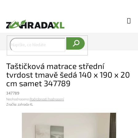
Přejít na obsah
Náku
Hledat
Taštičková matrace střední
tvrdost tmavě šedá 140 x 190 x 20
cm samet 347789
347789
Průměrné hodnocení produktu je 0,0 z 5 hvězdiček.
Neohodnoceno
Podrobnosti hodnocení
Značka:
zahrada-XL