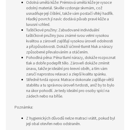
Odolná umělá kůže: Prémiová umělá kůže je vysoce
odolný materiál. Skvěle vzdoruje skvrnám, což
usnadňuje její čištění, takže vám postačí vlhký hadřík.
Hladký povrch jí navíc dodává půvab pravé kůže a
luxusní vzhled.
Taštičkové pružiny: Zabudované individuální
taštičkové pružiny jsou známé svou velmi vysokou
kvalitou a zároveň zajišťují vysokou úroveň odolnosti
a přizpůsobivosti. Dokáží účinně tlumit hluk a nárazy
způsobené převalováním a otáčením.
Pohodlná pěna: Pěna tlumí nárazy, dokáže rozpoznat
tlak a dobře podepřít tělo. Zároveň dokáže zmírnit
únavu, takže je ideální pro krevní oběh, a tím vám
zaručí naprostou relaxaci a zlepší kvalitu spánku.
Středně tvrdá opora: Matrace dokonale zajišťuje větší
stabilitu a tu správnou úroveň tvrdosti, aniž by to bylo
na úkor pohodlí. Je tedy ideální pro osoby spící na
zádech nebo na břiše.
Poznámka:
Z hygienických důvodů nelze matraci vrátit, pokud byl
její obal otevřen nebo odstraněn.