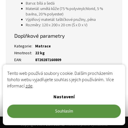
Barva: bílá a šedá
Materiál: umělá kůže (75 % polyvinylchlorid, 5 %
bavlna, 20 % polyester)
Výplňový materiál: taštičkové pružiny, pěna
Rozměry: 120 x 200 x 20 cm (Š x D x V)
Doplňkové parametry
Kategorie
:
Matrace
Hmotnost
:
22 kg
EAN
:
8720287160809
Tento web používá soubory cookie. Dalším procházením
tohoto webu vyjadřujete souhlas s jejich používáním.. Více
informací
zde
.
Nastavení
Souhlasím
Zápatí
Copyright 2026
Zahrada XL
. Všechna práva vyhrazena.