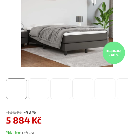
11 316 Kč
–48 %
11 316 Kč
–48 %
5 884 Kč
Měrná cena:
Skladem
(>5 ks)