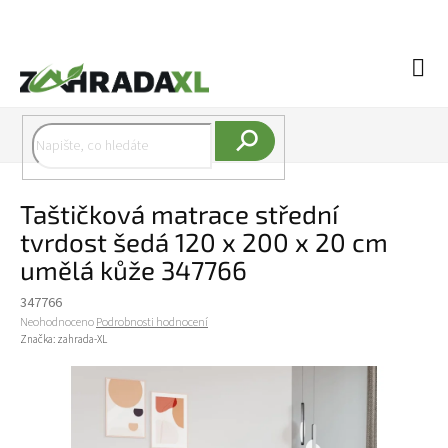
Přejít na obsah
Náku
Hledat
Taštičková matrace střední
tvrdost šedá 120 x 200 x 20 cm
umělá kůže 347766
347766
Průměrné hodnocení produktu je 0,0 z 5 hvězdiček.
Neohodnoceno
Podrobnosti hodnocení
Značka:
zahrada-XL