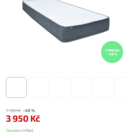
7 700 Kč
–48 %
7 700 Kč
–48 %
3 950 Kč
Měrná cena:
Skladem
(>5 ks)