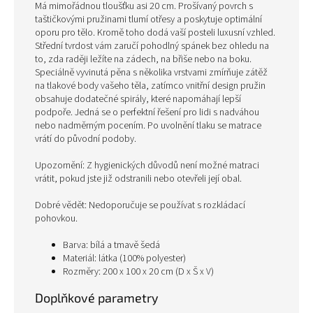
Má mimořádnou tloušťku asi 20 cm. Prošívaný povrch s
taštičkovými pružinami tlumí otřesy a poskytuje optimální
oporu pro tělo. Kromě toho dodá vaší posteli luxusní vzhled.
Střední tvrdost vám zaručí pohodlný spánek bez ohledu na
to, zda raději ležíte na zádech, na břiše nebo na boku.
Speciálně vyvinutá pěna s několika vrstvami zmírňuje zátěž
na tlakové body vašeho těla, zatímco vnitřní design pružin
obsahuje dodatečné spirály, které napomáhají lepší
podpoře. Jedná se o perfektní řešení pro lidi s nadváhou
nebo nadměrným pocením. Po uvolnění tlaku se matrace
vrátí do původní podoby.
Upozornění: Z hygienických důvodů není možné matraci
vrátit, pokud jste již odstranili nebo otevřeli její obal.
Dobré vědět: Nedoporučuje se používat s rozkládací
pohovkou.
Barva: bílá a tmavě šedá
Materiál: látka (100% polyester)
Rozměry: 200 x 100 x 20 cm (D x Š x V)
Doplňkové parametry