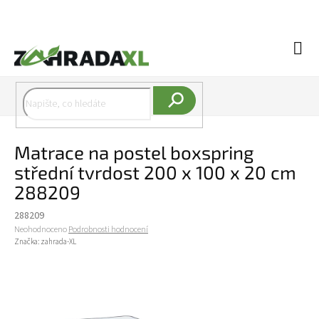
Přejít na obsah
Náku
Hledat
Matrace na postel boxspring
střední tvrdost 200 x 100 x 20 cm
288209
288209
Průměrné hodnocení produktu je 0,0 z 5 hvězdiček.
Neohodnoceno
Podrobnosti hodnocení
Značka:
zahrada-XL