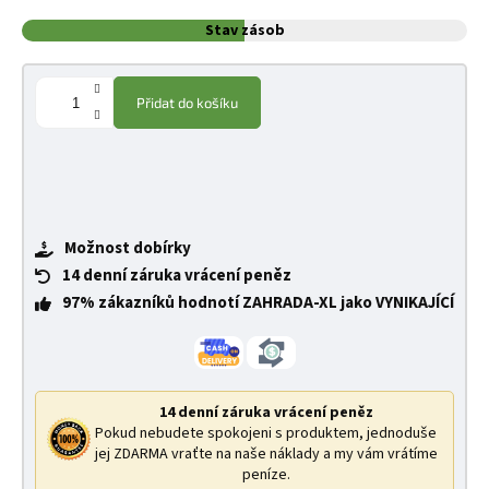
Stav zásob
Přidat do košíku
Možnost dobírky
14 denní záruka vrácení peněz
97% zákazníků hodnotí ZAHRADA-XL jako VYNIKAJÍCÍ
14 denní záruka vrácení peněz
Pokud nebudete spokojeni s produktem, jednoduše
jej ZDARMA vraťte na naše náklady a my vám vrátíme
peníze.