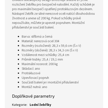
Unikátní teleskopický design umožňuje snadné a rychlé
rozložení žebříku pro bezpečně nalodění. Každý schůdek je
pro maximální bezpečí opatřený protiskluzovým dezénem.
Nástupní žebřík ze silné nerezové oceli nabízí dlouhodobou
životnost a unese až 200 kg. Pokud schůdky právě
nepoužíváte, můžete je upevnit popruhem. Montážní
příslušenství je součástí balení.
Barva: stříbrná a černá
Materiál: nerezová ocel 304
Rozměry (rozložené): 28,3 x 59,6 cm (Š x V)
Rozměry (složené): 28,3 x 34,3 cm (Š x V)
Vzdálenost mezi schůdky: 25,4 cm
Průměr trubky: 25,4 / 19,1 mm
Maximální nosnost: 200 kg
Skládací: ano
Protiskluzové
Upevňovací popruh
Součástí balení je i montážní příslušenství
Montáž nutná: ano
Doplňkové parametry
Kategorie
:
Lodní žebříky