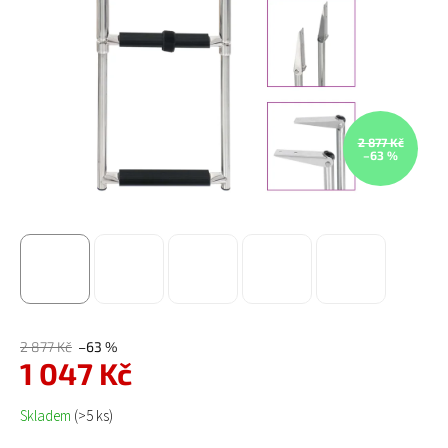
2 877 Kč
–63 %
2 877 Kč
–63 %
1 047 Kč
Měrná cena:
Skladem
(>5 ks)