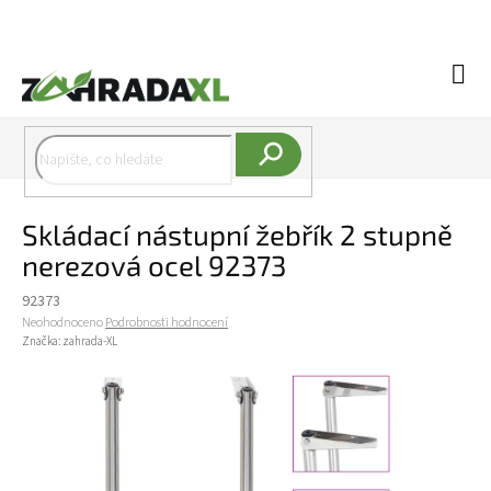
Přejít na obsah
Náku
Hledat
Skládací nástupní žebřík 2 stupně
nerezová ocel 92373
92373
Průměrné hodnocení produktu je 0,0 z 5 hvězdiček.
Neohodnoceno
Podrobnosti hodnocení
Značka:
zahrada-XL