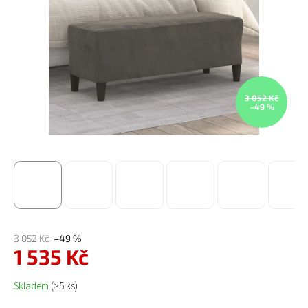
3 052 Kč
–49 %
3 052 Kč
–49 %
1 535 Kč
Měrná cena:
Skladem
(>5 ks)