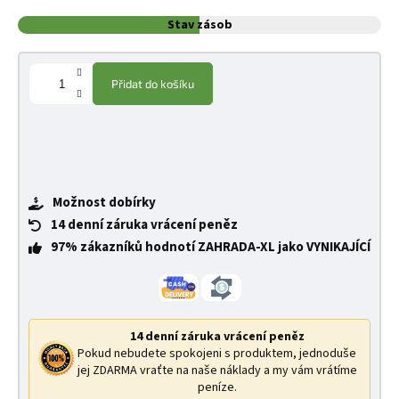
Stav zásob
Přidat do košíku
Možnost dobírky
14 denní záruka vrácení peněz
97% zákazníků hodnotí ZAHRADA-XL jako VYNIKAJÍCÍ
14 denní záruka vrácení peněz
Pokud nebudete spokojeni s produktem, jednoduše
jej ZDARMA vraťte na naše náklady a my vám vrátíme
peníze.