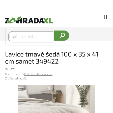
Přejít na obsah
Náku
Hledat
Lavice tmavě šedá 100 x 35 x 41
cm samet 349422
349422
Průměrné hodnocení produktu je 0,0 z 5 hvězdiček.
Neohodnoceno
Podrobnosti hodnocení
Značka:
zahrada-XL