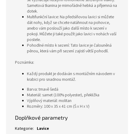
se vyznačuje hustými rovnoměrně střiženými vlákny.
Sametová tkanina je mimořádně hebká a příjemná na
dotek.
Multifunkční lavice: Na předsíňovou lavici si můžete
dát nohy, když se chcete natáhnout na pohovce,
anebo vám poslouží jako další místo k sezení v
pokoji. Můžete ji také použít jako lavici v nohách vaší
postele.
Pohodlné místo k sezení: Tato lavice je čalouněná
pěnou, která vám při sezení zajistí větší pohodlí.
Poznámka:
Každý produkt je dodáván s montážním návodem v
krabici pro snadnou montáž.
Barva: tmavě šedá
Materiál: samet (100% polyester), překližka
Výplňový materiál: molitan
Rozměry: 100 x 35 x 41 cm (Š x H x V)
Doplňkové parametry
Kategorie
:
Lavice