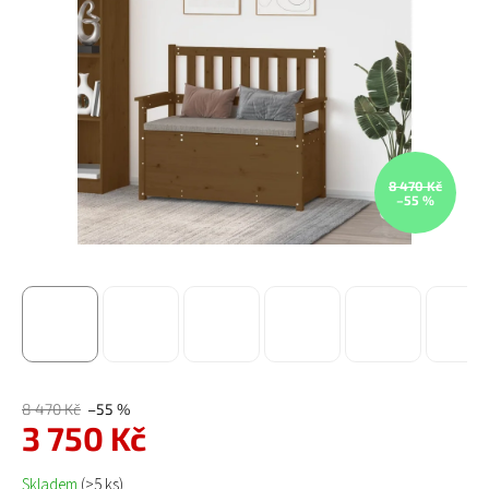
8 470 Kč
–55 %
8 470 Kč
–55 %
3 750 Kč
Měrná cena:
Skladem
(>5 ks)