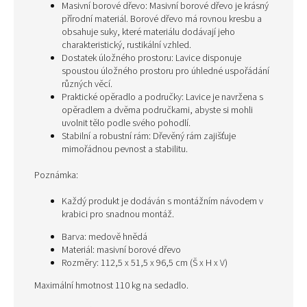
Masivní borové dřevo: Masivní borové dřevo je krásný
přírodní materiál. Borové dřevo má rovnou kresbu a
obsahuje suky, které materiálu dodávají jeho
charakteristický, rustikální vzhled.
Dostatek úložného prostoru: Lavice disponuje
spoustou úložného prostoru pro úhledné uspořádání
různých věcí.
Praktické opěradlo a područky: Lavice je navržena s
opěradlem a dvěma područkami, abyste si mohli
uvolnit tělo podle svého pohodlí.
Stabilní a robustní rám: Dřevěný rám zajišťuje
mimořádnou pevnost a stabilitu.
Poznámka:
Každý produkt je dodáván s montážním návodem v
krabici pro snadnou montáž.
Barva: medově hnědá
Materiál: masivní borové dřevo
Rozměry: 112,5 x 51,5 x 96,5 cm (Š x H x V)
Maximální hmotnost 110 kg na sedadlo.