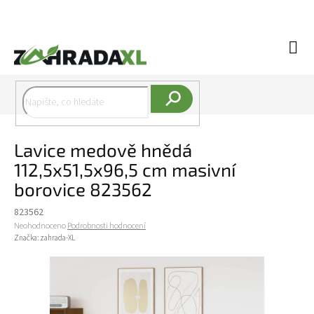
Přejít na obsah
Náku
Hledat
Lavice medově hnědá
112,5x51,5x96,5 cm masivní
borovice 823562
823562
Průměrné hodnocení produktu je 0,0 z 5 hvězdiček.
Neohodnoceno
Podrobnosti hodnocení
Značka:
zahrada-XL