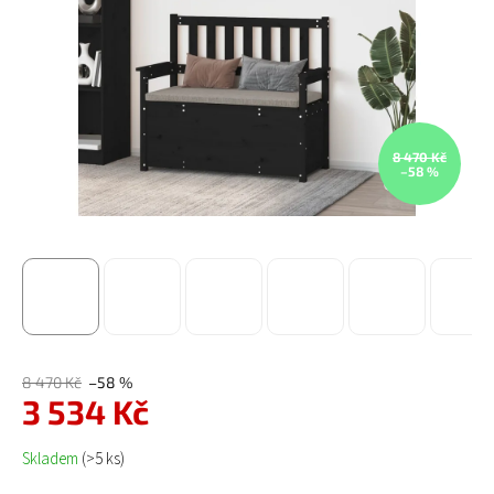
8 470 Kč
–58 %
8 470 Kč
–58 %
3 534 Kč
Měrná cena:
Skladem
(>5 ks)