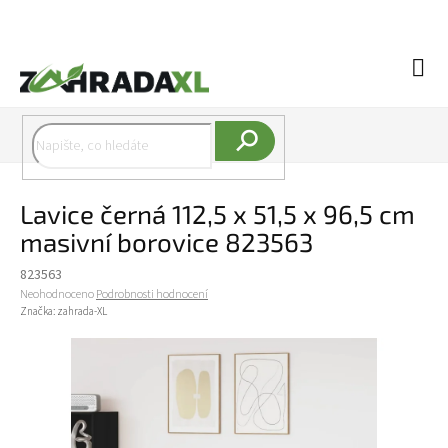
Přejít na obsah
Náku
Hledat
Lavice černá 112,5 x 51,5 x 96,5 cm
masivní borovice 823563
823563
Průměrné hodnocení produktu je 0,0 z 5 hvězdiček.
Neohodnoceno
Podrobnosti hodnocení
Značka:
zahrada-XL