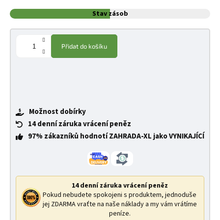
Stav zásob
Přidat do košíku
Možnost dobírky
14 denní záruka vrácení peněz
97% zákazníků hodnotí ZAHRADA-XL jako VYNIKAJÍCÍ
14 denní záruka vrácení peněz
Pokud nebudete spokojeni s produktem, jednoduše
jej ZDARMA vraťte na naše náklady a my vám vrátíme
peníze.