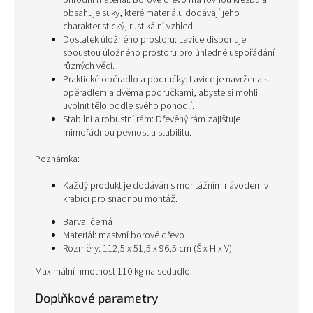
přírodní materiál. Borové dřevo má rovnou kresbu a
obsahuje suky, které materiálu dodávají jeho
charakteristický, rustikální vzhled.
Dostatek úložného prostoru: Lavice disponuje
spoustou úložného prostoru pro úhledné uspořádání
různých věcí.
Praktické opěradlo a područky: Lavice je navržena s
opěradlem a dvěma područkami, abyste si mohli
uvolnit tělo podle svého pohodlí.
Stabilní a robustní rám: Dřevěný rám zajišťuje
mimořádnou pevnost a stabilitu.
Poznámka:
Každý produkt je dodáván s montážním návodem v
krabici pro snadnou montáž.
Barva: černá
Materiál: masivní borové dřevo
Rozměry: 112,5 x 51,5 x 96,5 cm (Š x H x V)
Maximální hmotnost 110 kg na sedadlo.
Doplňkové parametry