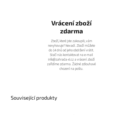
Vrácení zboží
zdarma
Zboží, které jste zakoupili, vám
nevyhovuje? Nevadí. Zboží můžete
do 14 dnů od jeho obdržení vrátit.
Stačí nás kontaktovat na e-mail
info@zahrada-xl.cz a vrácení zboží
zařídíme zdarma. Žádné zdlouhavé
chození na poštu.
Související produkty