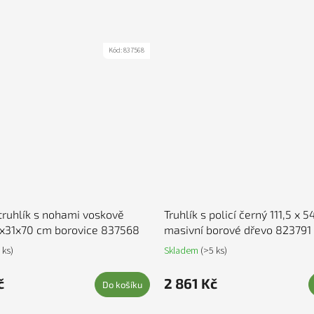
Kód:
837568
truhlík s nohami voskově
Truhlík s policí černý 111,5 x 
0x31x70 cm borovice 837568
masivní borové dřevo 823791
 ks)
Skladem
(>5 ks)
č
2 861 Kč
Do košíku