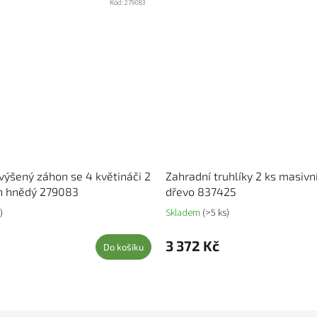
Kód:
279083
výšený záhon se 4 květináči 2
Zahradní truhlíky 2 ks masivn
an hnědý 279083
dřevo 837425
)
Skladem
(>5 ks)
3 372 Kč
Do košíku