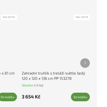
Kód:
823791
Kód:
153278
Další produkt
54 x 81 cm
Zahradní truhlík s treláží světle šedý
120 x 120 x 136 cm PP 153278
Skladem
(>5 ks)
3 654 Kč
Do košíku
Do košíku