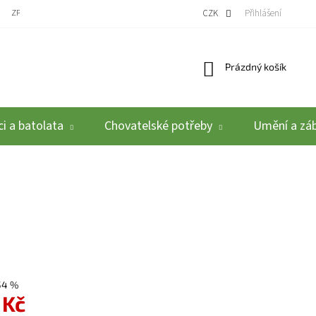
ZPĚTNÝ ODBĚR VYSLOUŽILÝCH ELEKTROZAŘÍZENÍ / BATERIÍ
CZK
REKLAMACE A VRÁCEN
Přihlášení
Nákupní košík
Prázdný košík
i a batolata
Chovatelské potřeby
Umění a zá
54 %
 Kč