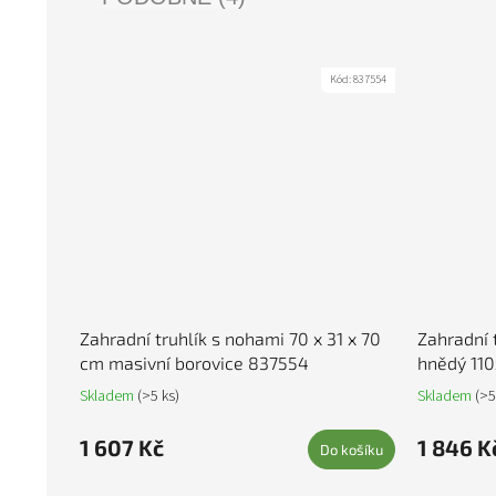
Kód:
837554
Zahradní truhlík s nohami 70 x 31 x 70
Zahradní 
cm masivní borovice 837554
hnědý 11
Skladem
(>5 ks)
Skladem
(>5
1 607 Kč
1 846 K
Do košíku