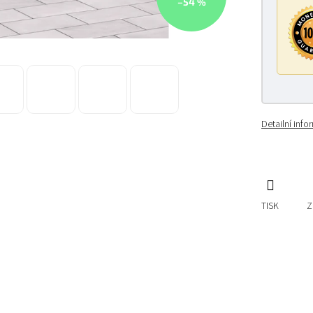
–54 %
Detailní inf
TISK
Z