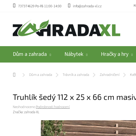
Přejít na obsah
K
737374629 Po-Pá 11:00-14:00
info@zahrada-xl.cz
Dům a zahrada
Nábytek
Hračky a hry
Domů
Dům a zahrada
Trávník a zahrada
Zahradničení
Květ
Truhlík šedý 112 x 25 x 66 cm mas
Průměrné hodnocení produktu je 0,0 z 5 hvězdiček.
Neohodnoceno
Podrobnosti hodnocení
Značka:
zahrada-XL