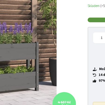
Měrná cena
Skladem
(>5
Mož
14 
97%
4 687 Kč