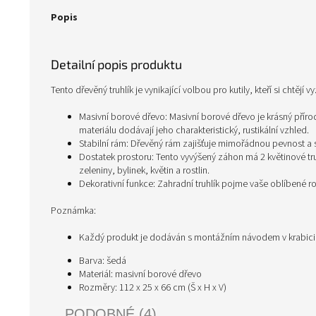
Popis
Detailní popis produktu
Tento dřevěný truhlík je vynikající volbou pro kutily, kteří si chtějí
Masivní borové dřevo: Masivní borové dřevo je krásný příro
materiálu dodávají jeho charakteristický, rustikální vzhled.
Stabilní rám: Dřevěný rám zajišťuje mimořádnou pevnost a st
Dostatek prostoru: Tento vyvýšený záhon má 2 květinové tru
zeleniny, bylinek, květin a rostlin.
Dekorativní funkce: Zahradní truhlík pojme vaše oblíbené ro
Poznámka:
Každý produkt je dodáván s montážním návodem v krabic
Barva: šedá
Materiál: masivní borové dřevo
Rozměry: 112 x 25 x 66 cm (Š x H x V)
PODOBNÉ (4)