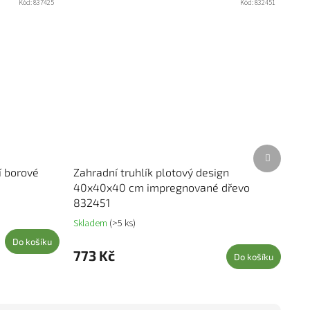
Kód:
837425
Kód:
832451
Další prod
í borové
Zahradní truhlík plotový design
40x40x40 cm impregnované dřevo
832451
Skladem
(>5 ks)
Do košíku
773 Kč
Do košíku