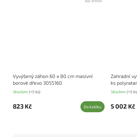
Kód:
3055160
Vyvýšený záhon 60 x 80 cm masivní
Zahradní vy
borové dřevo 3055160
ks polyrat
Skladem
(>5 ks)
Skladem
(>5 ks
823 Kč
5 002 Kč
Do košíku