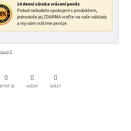
14 denní záruka vrácení peněz
Pokud nebudete spokojeni s produktem,
jednoduše jej ZDARMA vraťte na naše náklady
a my vám vrátíme peníze.
ormace
EPTAT SE
HLÍDAT
SDÍLET