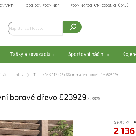
ONTAKTY
OBCHODNÍ PODMÍNKY
PODMÍNKY OCHRANY OSOBNÍCH ÚDAJŮ
Hledat
Tašky a zavazadla
Sportovní náčiní
Kojenc
ináče a truhlíky
Truhlík šedý 112 x 25 x 66 cm masivní borové dřevo 823929
ivní borové dřevo 823929
823929
4 687 Kč
–
2 136