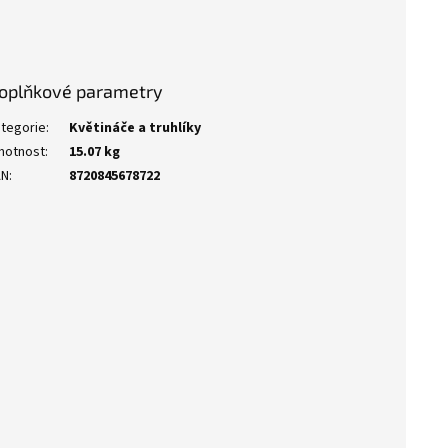
oplňkové parametry
tegorie
:
Květináče a truhlíky
motnost
:
15.07 kg
AN
:
8720845678722