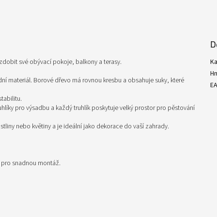
D
 vyzdobit své obývací pokoje, balkony a terasy.
Ka
H
dní materiál. Borové dřevo má rovnou kresbu a obsahuje suky, které
E
abilitu.
hlíky pro výsadbu a každý truhlík poskytuje velký prostor pro pěstování
stliny nebo květiny a je ideální jako dekorace do vaší zahrady.
i pro snadnou montáž.