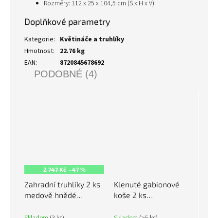
Rozměry: 112 x 25 x 104,5 cm (Š x H x V)
Doplňkové parametry
Kategorie
:
Květináče a truhlíky
Hmotnost
:
22.76 kg
EAN
:
8720845678692
PODOBNÉ (4)
2 747 Kč
–47 %
Zahradní truhlíky 2 ks
Klenuté gabionové
medově hnědé
koše 2 ks
40x40x70cm masivní
400x50x160/180cm
borovice 810796
pozinkované železo