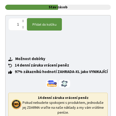
Stav zásob
Přidat do košíku
Možnost dobírky
14 denní záruka vrácení peněz
97% zákazníků hodnotí ZAHRADA-XL jako VYNIKAJÍCÍ
14 denní záruka vrácení peněz
Pokud nebudete spokojeni s produktem, jednoduše
jej ZDARMA vraťte na naše náklady a my vám vrátíme
peníze.