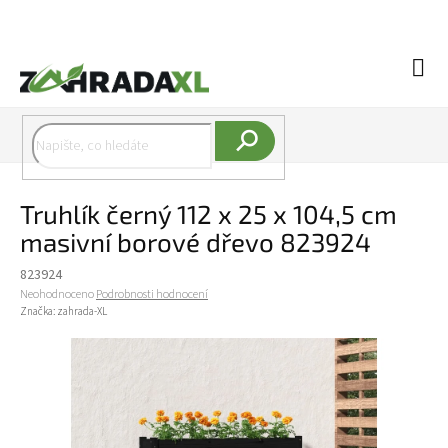
Přejít na obsah
Náku
Hledat
Truhlík černý 112 x 25 x 104,5 cm
masivní borové dřevo 823924
823924
Průměrné hodnocení produktu je 0,0 z 5 hvězdiček.
Neohodnoceno
Podrobnosti hodnocení
Značka:
zahrada-XL