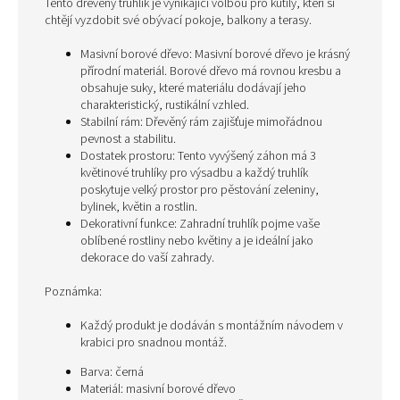
Tento dřevěný truhlík je vynikající volbou pro kutily, kteří si
chtějí vyzdobit své obývací pokoje, balkony a terasy.
Masivní borové dřevo: Masivní borové dřevo je krásný
přírodní materiál. Borové dřevo má rovnou kresbu a
obsahuje suky, které materiálu dodávají jeho
charakteristický, rustikální vzhled.
Stabilní rám: Dřevěný rám zajišťuje mimořádnou
pevnost a stabilitu.
Dostatek prostoru: Tento vyvýšený záhon má 3
květinové truhlíky pro výsadbu a každý truhlík
poskytuje velký prostor pro pěstování zeleniny,
bylinek, květin a rostlin.
Dekorativní funkce: Zahradní truhlík pojme vaše
oblíbené rostliny nebo květiny a je ideální jako
dekorace do vaší zahrady.
Poznámka:
Každý produkt je dodáván s montážním návodem v
krabici pro snadnou montáž.
Barva: černá
Materiál: masivní borové dřevo