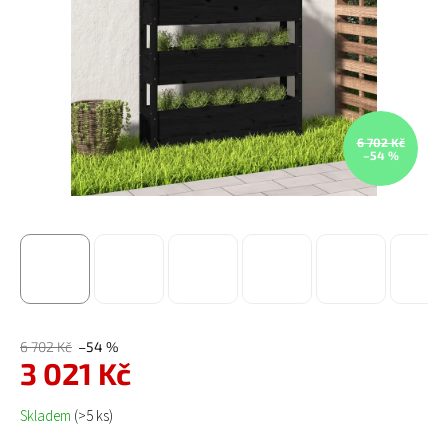
6 702 Kč
–54 %
6 702 Kč
–54 %
3 021 Kč
Měrná cena:
Skladem
(>5 ks)