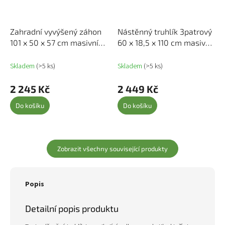
Zahradní vyvýšený záhon
Nástěnný truhlík 3patrový
101 x 50 x 57 cm masivní
60 x 18,5 x 110 cm masivní
borové dřevo 825212
douglaska 825119
Skladem
(>5 ks)
Skladem
(>5 ks)
2 245 Kč
2 449 Kč
Do košíku
Do košíku
Zobrazit všechny související produkty
Popis
Detailní popis produktu