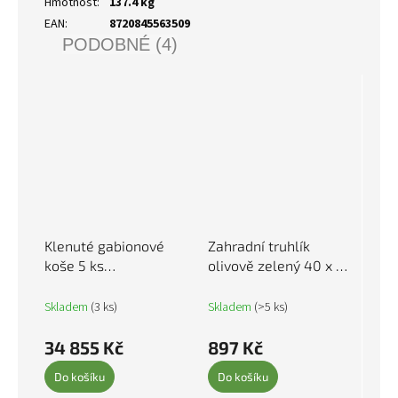
Hmotnost
:
137.4 kg
EAN
:
8720845563509
PODOBNÉ (4)
Klenuté gabionové
Zahradní truhlík
koše 5 ks
olivově zelený 40 x 40
400x50x220/240cm
x 40 cm ocel 851058
pozinkované železo
Skladem
(3 ks)
Skladem
(>5 ks)
3146037
34 855 Kč
897 Kč
Do košíku
Do košíku