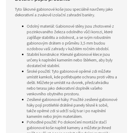
Tyto šikovné gabionové koše jsou speciálně navrženy jako
dekorativní a zvukově izolační zahradní bariéry.
Odolný materiál: Gabionové stěny jsou zhotovené z
pozinkovaného železa odolného vůči korozi, které
zajišťuje stabilitu a odolnost, a se svým robustním
gabionovým drátem o průměru 3,5 mm budou
ozdobou vaší zahrady v každém ročním období.
Stabilní konstrukce: Klenuté gabionové klece jsou
určeny k naplnění kamením nebo štěrkem, aby byly
dostatečně stabilní.
Široké použití: Tyto gabionové opěrné zdi můžete
umístit kamkoli, kde potřebujete ochranu proti větru a
dešti. Můžete je umístit na dvorek, předzahrádku
nebo terasu jako dekorativní doplněk vašeho
venkovního obytného prostoru.
Zesílené gabionové háky: Použité zesílené gabionové
háky pojí protilehlé drátěné panely těsně k sobě,
takže opěrné zdi si udrží svůj tvar i po naplnění
kamením nebo jiným materiálem.
Pohodlné použití: Po dokončení montáže stačí
gabionové koše naplnit kameny a můžete je ihned