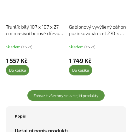
Truhlík bílý 107 x 107 x 27
Gabionový vyvýšený záhon
cm masivní borové dřevo
pozinkovaná ocel 270 x 30
823914
x 60 cm 145638
Skladem
(>5 ks)
Skladem
(>5 ks)
1 557 Kč
1 749 Kč
Do košíku
Do košíku
Zobrazit všechny související produkty
Popis
Detailní popis produktu