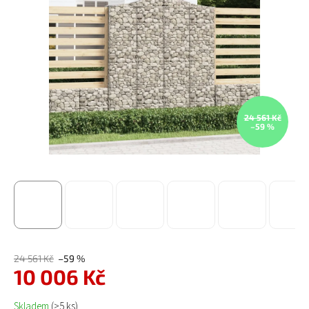
24 561 Kč
–59 %
24 561 Kč
–59 %
10 006 Kč
Měrná cena:
Skladem
(>5 ks)