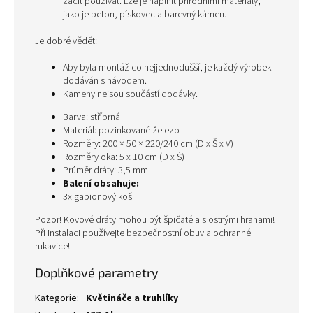
začít používat. Lze je naplnit přírodními materiály,
jako je beton, pískovec a barevný kámen.
Je dobré vědět:
Aby byla montáž co nejjednodušší, je každý výrobek
dodáván s návodem.
Kameny nejsou součástí dodávky.
Barva: stříbrná
Materiál: pozinkované železo
Rozměry: 200 × 50 × 220/240 cm (D x Š x V)
Rozměry oka: 5 x 10 cm (D x Š)
Průměr dráty: 3,5 mm
Balení obsahuje:
3x gabionový koš
Pozor! Kovové dráty mohou být špičaté a s ostrými hranami!
Při instalaci používejte bezpečnostní obuv a ochranné
rukavice!
Doplňkové parametry
Kategorie
:
Květináče a truhlíky