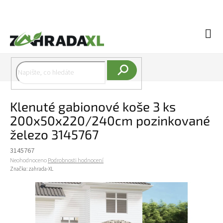
Přejít na obsah
Náku
Hledat
Klenuté gabionové koše 3 ks
200x50x220/240cm pozinkované
železo 3145767
3145767
Průměrné hodnocení produktu je 0,0 z 5 hvězdiček.
Neohodnoceno
Podrobnosti hodnocení
Značka:
zahrada-XL