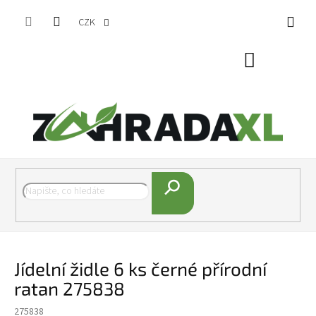
Přejít na obsah
CZK
Nákupní koš
Hledat
Jídelní židle 6 ks černé přírodní
ratan 275838
275838