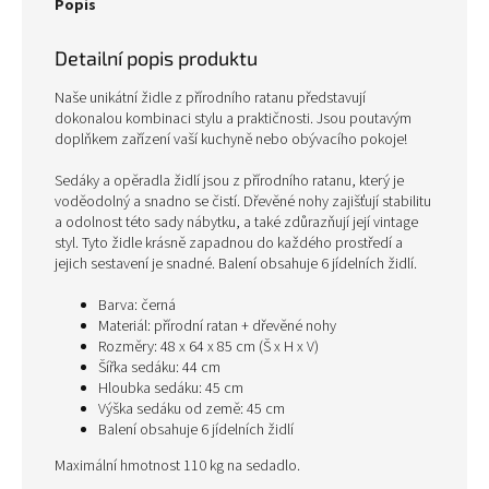
Popis
Detailní popis produktu
Naše unikátní židle z přírodního ratanu představují
dokonalou kombinaci stylu a praktičnosti. Jsou poutavým
doplňkem zařízení vaší kuchyně nebo obývacího pokoje!
Sedáky a opěradla židlí jsou z přírodního ratanu, který je
voděodolný a snadno se čistí. Dřevěné nohy zajišťují stabilitu
a odolnost této sady nábytku, a také zdůrazňují její vintage
styl. Tyto židle krásně zapadnou do každého prostředí a
jejich sestavení je snadné. Balení obsahuje 6 jídelních židlí.
Barva: černá
Materiál: přírodní ratan + dřevěné nohy
Rozměry: 48 x 64 x 85 cm (Š x H x V)
Šířka sedáku: 44 cm
Hloubka sedáku: 45 cm
Výška sedáku od země: 45 cm
Balení obsahuje 6 jídelních židlí
Maximální hmotnost 110 kg na sedadlo.