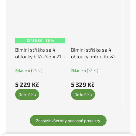
12 158 Kč
–56 %
Bimini stříška se 4
Bimini stříška se 4
oblouky bílá 243 x 210
oblouky antracitová
x 137 cm 92369
243 x 210 x 137 cm
93139
Skladem
(>5 ks)
Skladem
(>5 ks)
5 229 Kč
5 329 Kč
Do košíku
Do košíku
Zobrazit všechny podobné produkty