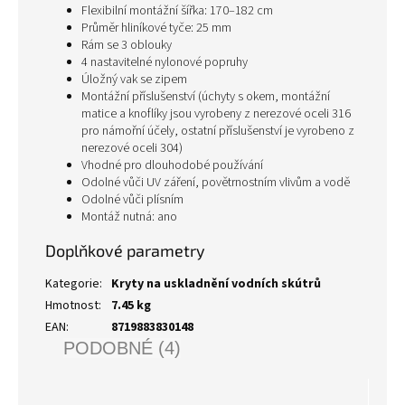
Flexibilní montážní šířka: 170–182 cm
Průměr hliníkové tyče: 25 mm
Rám se 3 oblouky
4 nastavitelné nylonové popruhy
Úložný vak se zipem
Montážní příslušenství (úchyty s okem, montážní
matice a knoflíky jsou vyrobeny z nerezové oceli 316
pro námořní účely, ostatní příslušenství je vyrobeno z
nerezové oceli 304)
Vhodné pro dlouhodobé používání
Odolné vůči UV záření, povětrnostním vlivům a vodě
Odolné vůči plísním
Montáž nutná: ano
Doplňkové parametry
Kategorie
:
Kryty na uskladnění vodních skútrů
Hmotnost
:
7.45 kg
EAN
:
8719883830148
PODOBNÉ (4)