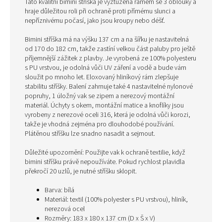
Tato kvalitní bimini stříška je vyztužená rámem se 3 oblouky a
hraje důležitou roli při ochraně proti přímému slunci a
nepříznivému počasí, jako jsou kroupy nebo déšť.
Bimini stříška má na výšku 137 cm a na šířku je nastavitelná
od 170 do 182 cm, takže zastíní velkou část paluby pro ještě
příjemnější zážitek z plavby. Je vyrobená ze 100% polyesteru
s PU vrstvou, je odolná vůči UV záření a vodě a bude vám
sloužit po mnoho let. Eloxovaný hliníkový rám zlepšuje
stabilitu stříšky. Balení zahrnuje také 4 nastavitelné nylonové
popruhy, 1 úložný vak se zipem a nerezový montážní
materiál. Úchyty s okem, montážní matice a knoflíky jsou
vyrobeny z nerezové oceli 316, která je odolná vůči korozi,
takže je vhodná zejména pro dlouhodobé používání.
Plátěnou stříšku lze snadno nasadit a sejmout.
Důležité upozornění: Použijte vak k ochraně textilie, když
bimini stříšku právě nepoužíváte. Pokud rychlost plavidla
překročí 20 uzlů, je nutné stříšku sklopit.
Barva: bílá
Materiál: textil (100% polyester s PU vrstvou), hliník,
nerezová ocel
Rozměry: 183 x 180 x 137 cm (D x Š x V)