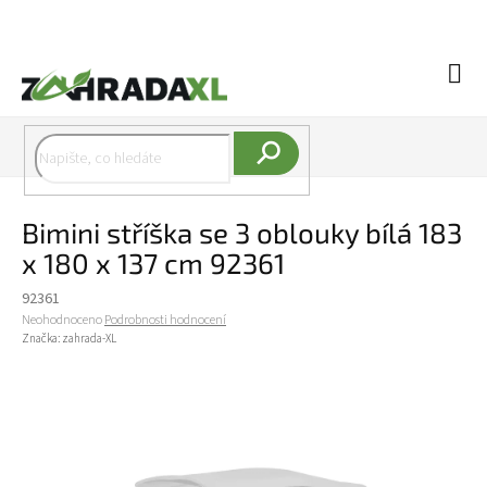
Přejít na obsah
Náku
Hledat
Bimini stříška se 3 oblouky bílá 183
x 180 x 137 cm 92361
92361
Průměrné hodnocení produktu je 0,0 z 5 hvězdiček.
Neohodnoceno
Podrobnosti hodnocení
Značka:
zahrada-XL