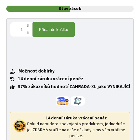
Stav zásob
Přidat do košíku
Možnost dobírky
14 denní záruka vrácení peněz
97% zákazníků hodnotí ZAHRADA-XL jako VYNIKAJÍCÍ
14 denní záruka vrácení peněz
Pokud nebudete spokojeni s produktem, jednoduše
jej ZDARMA vraťte na naše náklady a my vám vrátíme
peníze.