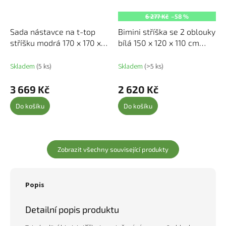
6 277 Kč
–58 %
Sada nástavce na t-top
Bimini stříška se 2 oblouky
stříšku modrá 170 x 170 x
bílá 150 x 120 x 110 cm
(113–182,5) cm 3217199
93123
Skladem
(5 ks)
Skladem
(>5 ks)
3 669 Kč
2 620 Kč
Do košíku
Do košíku
Zobrazit všechny související produkty
Popis
Detailní popis produktu