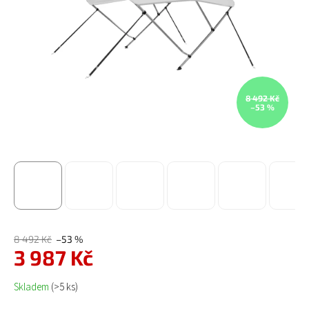
8 492 Kč
–53 %
8 492 Kč
–53 %
3 987 Kč
Měrná cena:
Skladem
(>5 ks)