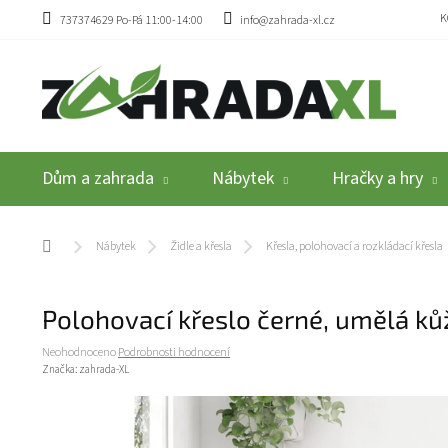
Přejít na obsah
K
737374629 Po-Pá 11:00-14:00
info@zahrada-xl.cz
Dům a zahrada
Nábytek
Hračky a hry
Domů
Nábytek
Židle a křesla
Křesla, polohovací a rozkládací křesla
Polohovací křeslo černé, umělá k
Průměrné hodnocení produktu je 0,0 z 5 hvězdiček.
Neohodnoceno
Podrobnosti hodnocení
Značka:
zahrada-XL