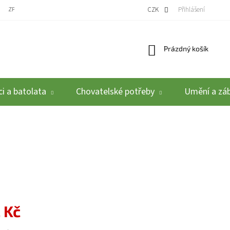
ZPĚTNÝ ODBĚR VYSLOUŽILÝCH ELEKTROZAŘÍZENÍ / BATERIÍ
CZK
REKLAMACE A VRÁCEN
Přihlášení
Nákupní košík
Prázdný košík
i a batolata
Chovatelské potřeby
Umění a zá
 Kč
: