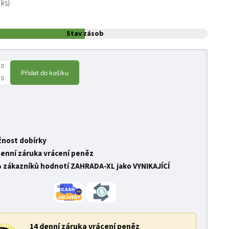
 ks)
Stav zásob
Přidat do košíku
nost dobírky
denní záruka vrácení peněz
 zákazníků hodnotí ZAHRADA-XL jako VYNIKAJÍCÍ
14 denní záruka vrácení peněz