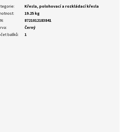
tegorie
:
Křesla, polohovací a rozkládací křesla
motnost
:
19.25 kg
AN
:
8721012183841
rva
:
Černý
čet balíků
:
1