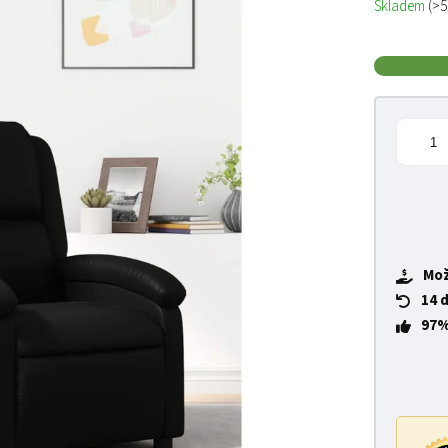
Skladem
(>5
Mož
14 
97%