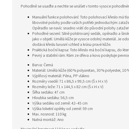
Pohodlně se usaďte a nechte se unášet v tomto vysoce pohodlné
Manuální funkce polohování: Toto polohovací křeslo má tla
libovolné polohy podle vašich potřeb jednoduchým zatažen
Opěradlo se navíc snadno vrátí do původní polohy zatažen
Pohodlné sezení: Silně polstrovaný sedák, opěradlo a širok
jako v objetí. Umělá kůže je vysoce odolný materiál. Je od
dodává křeslu luxusní vzhled a krásu pravé kůže.
Praktická boční kapsa: Toto křeslo má boční kapsu, do kter
Pevný a stabilní rám: Rám ze dřeva a kovu poskytuje pevnou
Barva: Černá
Materiál: Umělá kůže (60 % polyuretan, 30 % polyester, 10 %
Výplňový materiál: Pěna, PP vlákno
Rozměry vsedě: 71 x 86,5 x 99,5 cm (Š x H x V)
Rozměry leže: 71 x 144,5 x 82 cm (Š x H x V)
Šířka sedáku: 47 cm
Hloubka sedáku: 56,5 cm
Výška sedáku od země: 42–45 cm
Výška loketní opěrky od země: 59 cm
Max. nosnost: 110 kg
Nutná montáž: Ano