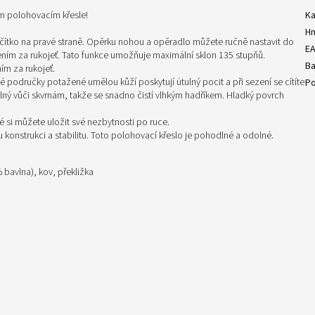
m polohovacím křesle!
Ka
H
čítko na pravé straně. Opěrku nohou a opěradlo můžete ručně nastavit do
E
ím za rukojeť. Tato funkce umožňuje maximální sklon 135 stupňů.
Ba
ím za rukojeť.
é područky potažené umělou kůží poskytují útulný pocit a při sezení se cítíte
Po
olný vůči skvrnám, takže se snadno čistí vlhkým hadříkem. Hladký povrch
é si můžete uložit své nezbytnosti po ruce.
 konstrukci a stabilitu. Toto polohovací křeslo je pohodlné a odolné.
 bavlna), kov, překližka