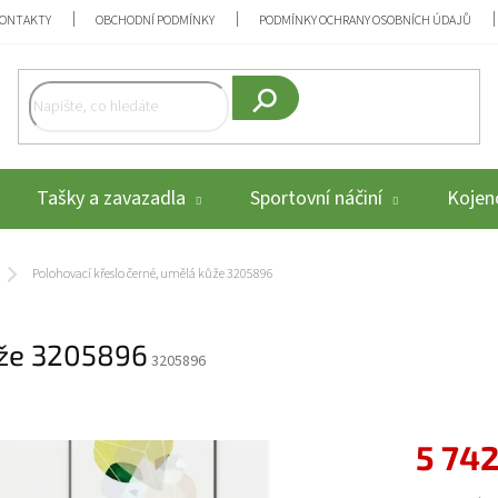
ONTAKTY
OBCHODNÍ PODMÍNKY
PODMÍNKY OCHRANY OSOBNÍCH ÚDAJŮ
Hledat
Tašky a zavazadla
Sportovní náčiní
Kojenc
Polohovací křeslo černé, umělá kůže 3205896
ůže 3205896
3205896
5 742
Měrná cena