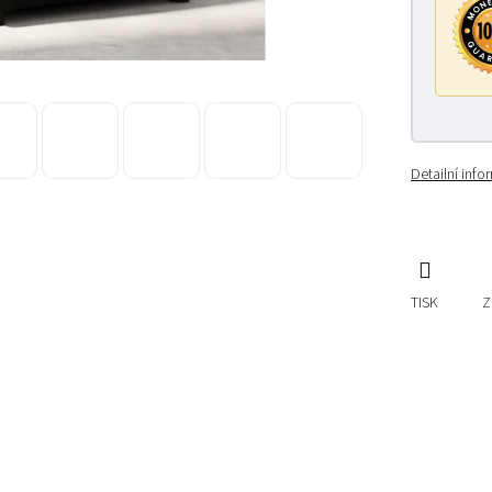
Detailní inf
TISK
Z