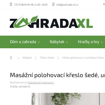
Přejít na obsah
K
737374629 Po-Pá 11:00-14:00
info@zahrada-xl.cz
Dům a zahrada
Nábytek
Hračky a hry
Domů
Nábytek
Židle a křesla
Křesla, polohovací a rozkládací křesla
Masážní polohovací křeslo šedé, 
Průměrné hodnocení produktu je 0,0 z 5 hvězdiček.
Neohodnoceno
Podrobnosti hodnocení
Značka:
zahrada-XL