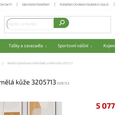
ONTAKTY
OBCHODNÍ PODMÍNKY
PODMÍNKY OCHRANY OSOBNÍCH ÚDAJŮ
Hledat
Tašky a zavazadla
Sportovní náčiní
Kojenc
Masážní polohovací křeslo šedé, umělá kůže 3205713
umělá kůže 3205713
3205713
5 077
Měrná cena