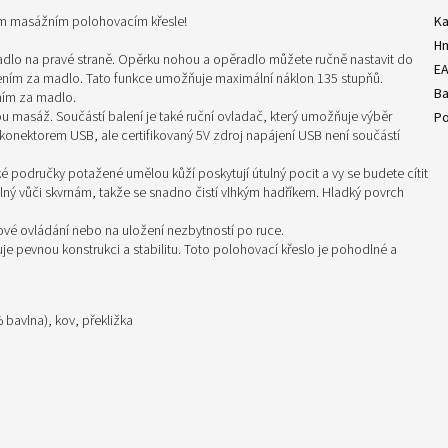
ém masážním polohovacím křesle!
Ka
H
dlo na pravé straně. Opěrku nohou a opěradlo můžete ručně nastavit do
E
ním za madlo. Tato funkce umožňuje maximální náklon 135 stupňů.
Ba
ním za madlo.
 masáž. Součástí balení je také ruční ovladač, který umožňuje výběr
Po
onektorem USB, ale certifikovaný 5V zdroj napájení USB není součástí
é područky potažené umělou kůží poskytují útulný pocit a vy se budete cítit
olný vůči skvrnám, takže se snadno čistí vlhkým hadříkem. Hladký povrch
ové ovládání nebo na uložení nezbytností po ruce.
je pevnou konstrukci a stabilitu. Toto polohovací křeslo je pohodlné a
 bavlna), kov, překližka