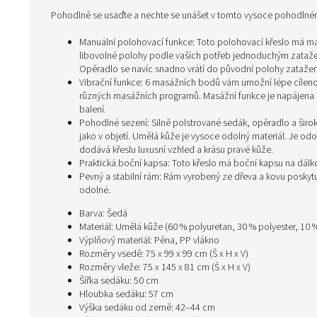
Pohodlně se usaďte a nechte se unášet v tomto vysoce pohodln
Manuální polohovací funkce: Toto polohovací křeslo má ma
libovolné polohy podle vašich potřeb jednoduchým zataže
Opěradlo se navíc snadno vrátí do původní polohy zataže
Vibrační funkce: 6 masážních bodů vám umožní lépe cílenou
různých masážních programů. Masážní funkce je napájena k
balení.
Pohodlné sezení: Silně polstrované sedák, opěradlo a širok
jako v objetí. Umělá kůže je vysoce odolný materiál. Je od
dodává křeslu luxusní vzhled a krásu pravé kůže.
Praktická boční kapsa: Toto křeslo má boční kapsu na dálk
Pevný a stabilní rám: Rám vyrobený ze dřeva a kovu poskytu
odolné.
Barva: Šedá
Materiál: Umělá kůže (60 % polyuretan, 30 % polyester, 10 %
Výplňový materiál: Pěna, PP vlákno
Rozměry vsedě: 75 x 99 x 99 cm (Š x H x V)
Rozměry vleže: 75 x 145 x 81 cm (Š x H x V)
Šířka sedáku: 50 cm
Hloubka sedáku: 57 cm
Výška sedáku od země: 42–44 cm