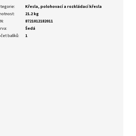
tegorie
:
Křesla, polohovací a rozkládací křesla
motnost
:
21.2 kg
AN
:
8721012182011
rva
:
Šedá
čet balíků
:
1