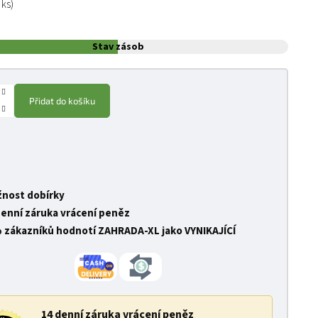
 ks)
Stav zásob
Přidat do košíku
nost dobírky
denní záruka vrácení peněz
 zákazníků hodnotí ZAHRADA-XL jako VYNIKAJÍCÍ
14 denní záruka vrácení peněz