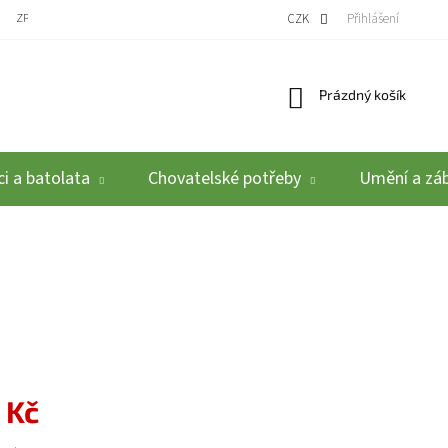
ZPĚTNÝ ODBĚR VYSLOUŽILÝCH ELEKTROZAŘÍZENÍ / BATERIÍ
CZK
REKLAMACE A VRÁCEN
Přihlášení
Nákupní košík
Prázdný košík
i a batolata
Chovatelské potřeby
Umění a zá
 Kč
: