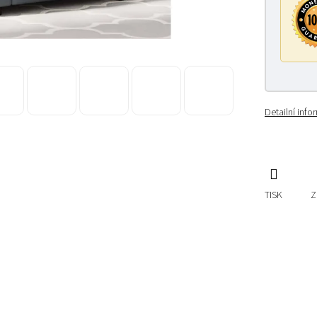
Detailní inf
TISK
Z