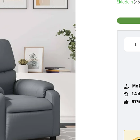
Skladem
(>5
Mož
14 
97%