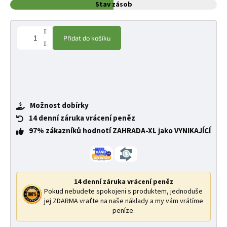
Stav zásob
Přidat do košíku
Možnost dobírky
14 denní záruka vrácení peněz
97% zákazníků hodnotí ZAHRADA-XL jako VYNIKAJÍCÍ
14 denní záruka vrácení peněz
Pokud nebudete spokojeni s produktem, jednoduše
jej ZDARMA vraťte na naše náklady a my vám vrátíme
peníze.