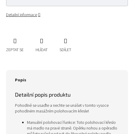
Detailní informace
ZEPTAT SE
HLÍDAT
SDÍLET
Popis
Detailní popis produktu
Pohodlně se usaďte a nechte se unášet v tomto vysoce
pohodlném masážním polohovacím křesle!
Manuální polohovací funkce: Toto polohovací křeslo
má madlo na pravé straně. Opěrku nohou a opěradlo