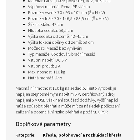
Materiál: Látka (100% polyester), kov, překližka
Výplňový materiál: Pěna, PP vlákno
Rozměry vsedě: 70 x 93 x 101 cm (Š x H x V)
Rozměry leže: 70 x 146,5 x 83,5 cm (Š x H x V)
Šířka sedáku: 47 cm
Hloubka sedáku: 58,5 cm
Výška sedáku od země: 42–45 cm
Výška loketní opěrky od země: 59 cm
Možnosti: Masáž bez vyhřívání
Typ masáže: 6bodová vibrační masáž
Vstupní napětí: DC 5 V
Vstupní proud: 2 A
Max. nosnost: 110 kg
Nutná montáž: Ano
Maximální hmotnost 110 kg na sedadlo. Tento výrobek je
napájen stejnosměrným napětím 5 V, certifikovaný zdroj
napájení 5 V USB však není součástí dodávky. Vyšší napětí
může způsobit přehřátí a může mít za následek poškození
zařízení a potenciální riziko přehřátí a požáru.
GPSR
Doplňkové parametry
Kategorie
:
Křesla, polohovací a rozkládací křesla