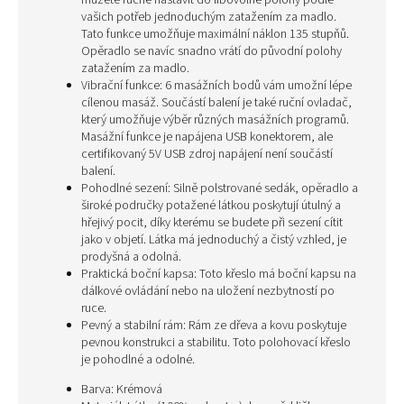
můžete ručně nastavit do libovolné polohy podle
vašich potřeb jednoduchým zatažením za madlo.
Tato funkce umožňuje maximální náklon 135 stupňů.
Opěradlo se navíc snadno vrátí do původní polohy
zatažením za madlo.
Vibrační funkce: 6 masážních bodů vám umožní lépe
cílenou masáž. Součástí balení je také ruční ovladač,
který umožňuje výběr různých masážních programů.
Masážní funkce je napájena USB konektorem, ale
certifikovaný 5V USB zdroj napájení není součástí
balení.
Pohodlné sezení: Silně polstrované sedák, opěradlo a
široké područky potažené látkou poskytují útulný a
hřejivý pocit, díky kterému se budete při sezení cítit
jako v objetí. Látka má jednoduchý a čistý vzhled, je
prodyšná a odolná.
Praktická boční kapsa: Toto křeslo má boční kapsu na
dálkové ovládání nebo na uložení nezbytností po
ruce.
Pevný a stabilní rám: Rám ze dřeva a kovu poskytuje
pevnou konstrukci a stabilitu. Toto polohovací křeslo
je pohodlné a odolné.
Barva: Krémová