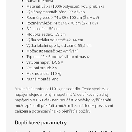
Barva: Krémová
Materiál: Látka (100% polyester), kov, překližka
Výplňový materiál: Pěna, PP vlákno
Rozměry vsedě: 74 x 89 x 100 cm (Š x H x V)
Rozměry vleže: 74 x 146 x 78 cm (Š x H x V)
Šířka sedáku: 50 cm
Hloubka sedáku: 59 cm
Výška sedáku od země: 42–44 cm
Výška loketní opěrky od země: 55,5 cm
Možnosti: Masáž bez vyhřívání
Typ masáže: 6bodová vibrační masáž
Vstupní napětí: DC 5 V
Vstupní proud: 2 A
Max. nosnost: 110 kg
Nutná montáž: Ano
Maximální hmotnost 110 kg na sedadlo. Tento výrobek je
napájen stejnosměrným napětím 5 V, certifikovaný zdroj
napájení 5 V USB však není součástí dodávky. Vyšší napětí
může způsobit přehřátí a může mít za následek poškození
zařízení a potenciální riziko přehřátí a požáru.
Doplňkové parametry