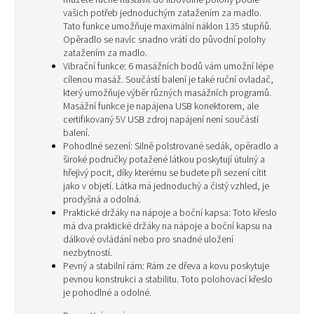
můžete ručně nastavit do libovolné polohy podle
vašich potřeb jednoduchým zatažením za madlo.
Tato funkce umožňuje maximální náklon 135 stupňů.
Opěradlo se navíc snadno vrátí do původní polohy
zatažením za madlo.
Vibrační funkce: 6 masážních bodů vám umožní lépe
cílenou masáž. Součástí balení je také ruční ovladač,
který umožňuje výběr různých masážních programů.
Masážní funkce je napájena USB konektorem, ale
certifikovaný 5V USB zdroj napájení není součástí
balení.
Pohodlné sezení: Silně polstrované sedák, opěradlo a
široké područky potažené látkou poskytují útulný a
hřejivý pocit, díky kterému se budete při sezení cítit
jako v objetí. Látka má jednoduchý a čistý vzhled, je
prodyšná a odolná.
Praktické držáky na nápoje a boční kapsa: Toto křeslo
má dva praktické držáky na nápoje a boční kapsu na
dálkové ovládání nebo pro snadné uložení
nezbytností.
Pevný a stabilní rám: Rám ze dřeva a kovu poskytuje
pevnou konstrukci a stabilitu. Toto polohovací křeslo
je pohodlné a odolné.