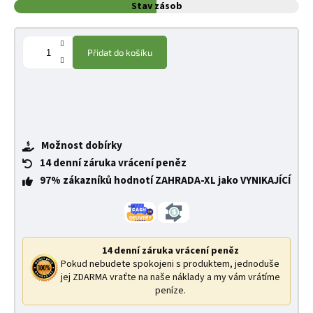
Stav zásob
Přidat do košíku
Možnost dobírky
14 denní záruka vrácení peněz
97% zákazníků hodnotí ZAHRADA-XL jako VYNIKAJÍCÍ
14 denní záruka vrácení peněz
Pokud nebudete spokojeni s produktem, jednoduše
jej ZDARMA vraťte na naše náklady a my vám vrátíme
peníze.