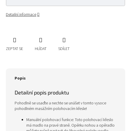
Detailní informace
ZEPTAT SE
HLÍDAT
SDÍLET
Popis
Detailní popis produktu
Pohodlně se usaďte a nechte se unášet v tomto vysoce
pohodlném masážním polohovacím křesle!
Manuální polohovací funkce: Toto polohovací křeslo
má madlo na pravé straně. Opěrku nohou a opěradlo