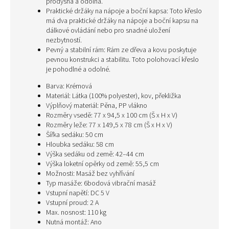
prodyšná a odolná.
Praktické držáky na nápoje a boční kapsa: Toto křeslo
má dva praktické držáky na nápoje a boční kapsu na
dálkové ovládání nebo pro snadné uložení
nezbytností.
Pevný a stabilní rám: Rám ze dřeva a kovu poskytuje
pevnou konstrukci a stabilitu. Toto polohovací křeslo
je pohodlné a odolné.
Barva: Krémová
Materiál: Látka (100% polyester), kov, překližka
Výplňový materiál: Pěna, PP vlákno
Rozměry vsedě: 77 x 94,5 x 100 cm (Š x H x V)
Rozměry leže: 77 x 149,5 x 78 cm (Š x H x V)
Šířka sedáku: 50 cm
Hloubka sedáku: 58 cm
Výška sedáku od země: 42–44 cm
Výška loketní opěrky od země: 55,5 cm
Možnosti: Masáž bez vyhřívání
Typ masáže: 6bodová vibrační masáž
Vstupní napětí: DC 5 V
Vstupní proud: 2 A
Max. nosnost: 110 kg
Nutná montáž: Ano