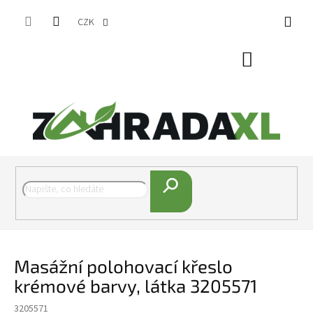
Přejít na obsah
CZK
Nákupní koš
Hledat
Masážní polohovací křeslo
krémové barvy, látka 3205571
3205571