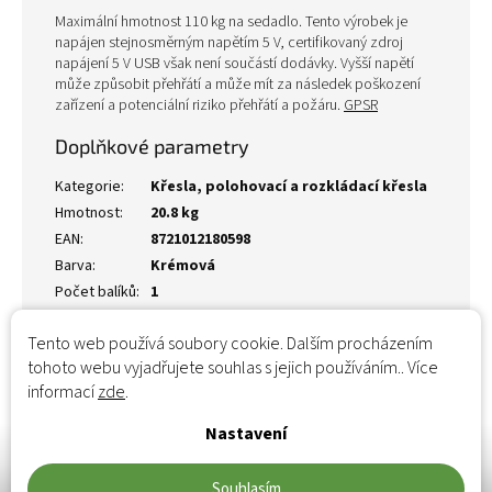
Maximální hmotnost 110 kg na sedadlo. Tento výrobek je
napájen stejnosměrným napětím 5 V, certifikovaný zdroj
napájení 5 V USB však není součástí dodávky. Vyšší napětí
může způsobit přehřátí a může mít za následek poškození
zařízení a potenciální riziko přehřátí a požáru.
GPSR
Doplňkové parametry
Kategorie
:
Křesla, polohovací a rozkládací křesla
Hmotnost
:
20.8 kg
EAN
:
8721012180598
Barva
:
Krémová
Počet balíků
:
1
Tento web používá soubory cookie. Dalším procházením
tohoto webu vyjadřujete souhlas s jejich používáním.. Více
informací
zde
.
Nastavení
Souhlasím