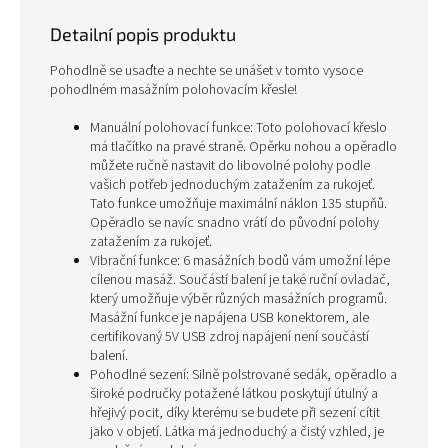
Detailní popis produktu
Pohodlně se usaďte a nechte se unášet v tomto vysoce
pohodlném masážním polohovacím křesle!
Manuální polohovací funkce: Toto polohovací křeslo
má tlačítko na pravé straně. Opěrku nohou a opěradlo
můžete ručně nastavit do libovolné polohy podle
vašich potřeb jednoduchým zatažením za rukojeť.
Tato funkce umožňuje maximální náklon 135 stupňů.
Opěradlo se navíc snadno vrátí do původní polohy
zatažením za rukojeť.
Vibrační funkce: 6 masážních bodů vám umožní lépe
cílenou masáž. Součástí balení je také ruční ovladač,
který umožňuje výběr různých masážních programů.
Masážní funkce je napájena USB konektorem, ale
certifikovaný 5V USB zdroj napájení není součástí
balení.
Pohodlné sezení: Silně polstrované sedák, opěradlo a
široké područky potažené látkou poskytují útulný a
hřejivý pocit, díky kterému se budete při sezení cítit
jako v objetí. Látka má jednoduchý a čistý vzhled, je