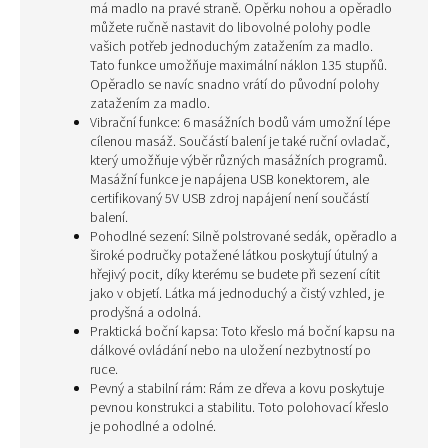
má madlo na pravé straně. Opěrku nohou a opěradlo
můžete ručně nastavit do libovolné polohy podle
vašich potřeb jednoduchým zatažením za madlo.
Tato funkce umožňuje maximální náklon 135 stupňů.
Opěradlo se navíc snadno vrátí do původní polohy
zatažením za madlo.
Vibrační funkce: 6 masážních bodů vám umožní lépe
cílenou masáž. Součástí balení je také ruční ovladač,
který umožňuje výběr různých masážních programů.
Masážní funkce je napájena USB konektorem, ale
certifikovaný 5V USB zdroj napájení není součástí
balení.
Pohodlné sezení: Silně polstrované sedák, opěradlo a
široké područky potažené látkou poskytují útulný a
hřejivý pocit, díky kterému se budete při sezení cítit
jako v objetí. Látka má jednoduchý a čistý vzhled, je
prodyšná a odolná.
Praktická boční kapsa: Toto křeslo má boční kapsu na
dálkové ovládání nebo na uložení nezbytností po
ruce.
Pevný a stabilní rám: Rám ze dřeva a kovu poskytuje
pevnou konstrukci a stabilitu. Toto polohovací křeslo
je pohodlné a odolné.