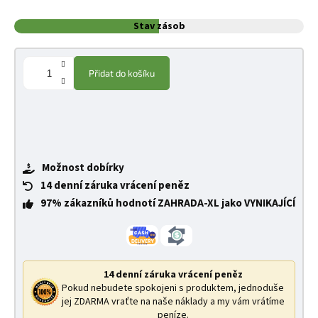
Stav zásob
Přidat do košíku
Možnost dobírky
14 denní záruka vrácení peněz
97% zákazníků hodnotí ZAHRADA-XL jako VYNIKAJÍCÍ
14 denní záruka vrácení peněz
Pokud nebudete spokojeni s produktem, jednoduše
jej ZDARMA vraťte na naše náklady a my vám vrátíme
peníze.