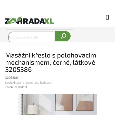
Přejít na obsah
Náku
Hledat
Masážní křeslo s polohovacím
mechanismem, černé, látkové
3205386
3205386
Průměrné hodnocení produktu je 0,0 z 5 hvězdiček.
Neohodnoceno
Podrobnosti hodnocení
Značka:
zahrada-XL