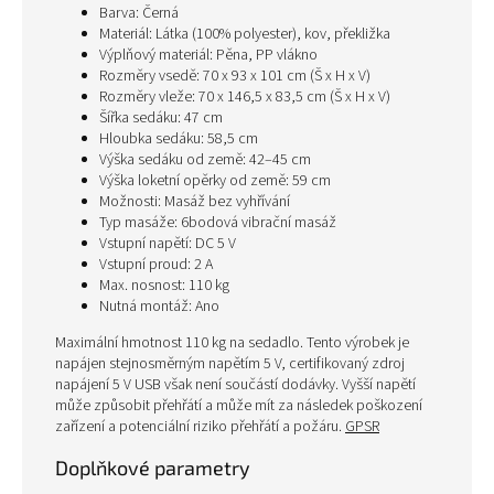
Barva: Černá
Materiál: Látka (100% polyester), kov, překližka
Výplňový materiál: Pěna, PP vlákno
Rozměry vsedě: 70 x 93 x 101 cm (Š x H x V)
Rozměry vleže: 70 x 146,5 x 83,5 cm (Š x H x V)
Šířka sedáku: 47 cm
Hloubka sedáku: 58,5 cm
Výška sedáku od země: 42–45 cm
Výška loketní opěrky od země: 59 cm
Možnosti: Masáž bez vyhřívání
Typ masáže: 6bodová vibrační masáž
Vstupní napětí: DC 5 V
Vstupní proud: 2 A
Max. nosnost: 110 kg
Nutná montáž: Ano
Maximální hmotnost 110 kg na sedadlo. Tento výrobek je
napájen stejnosměrným napětím 5 V, certifikovaný zdroj
napájení 5 V USB však není součástí dodávky. Vyšší napětí
může způsobit přehřátí a může mít za následek poškození
zařízení a potenciální riziko přehřátí a požáru.
GPSR
Doplňkové parametry