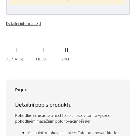
Detailní informace
ZEPTAT SE
HLÍDAT
SDÍLET
Popis
Detailní popis produktu
Pohodlně se usaďte a nechte se unášet v tomto vysoce
pohodlném masážním polohovacím křesle!
Manuální polohovací funkce: Toto polohovací křeslo