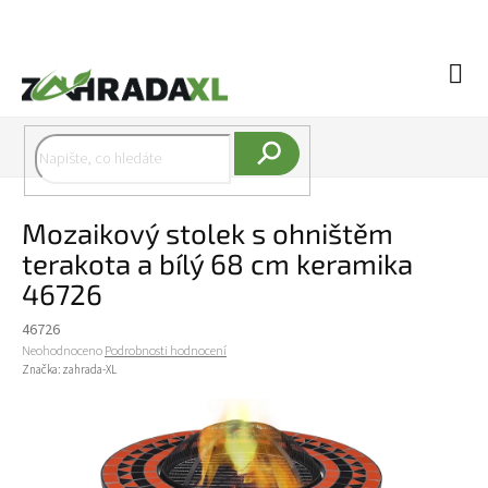
Přejít na obsah
Náku
Hledat
Mozaikový stolek s ohništěm
terakota a bílý 68 cm keramika
46726
46726
Průměrné hodnocení produktu je 0,0 z 5 hvězdiček.
Neohodnoceno
Podrobnosti hodnocení
Značka:
zahrada-XL