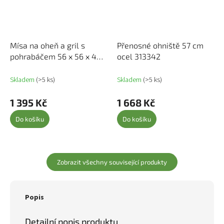
Mísa na oheň a gril s
Přenosné ohniště 57 cm
pohrabáčem 56 x 56 x 49
ocel 313342
cm nerezová ocel 313353
Skladem
(>5 ks)
Skladem
(>5 ks)
1 395 Kč
1 668 Kč
Do košíku
Do košíku
Zobrazit všechny související produkty
Popis
Detailní popis produktu