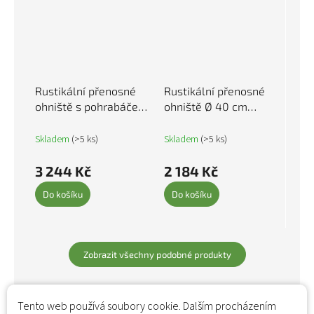
Rustikální přenosné
Rustikální přenosné
ohniště s pohrabáčem
ohniště Ø 40 cm
76 cm XXL ocel 311885
železo 321944
Skladem
(>5 ks)
Skladem
(>5 ks)
3 244 Kč
2 184 Kč
Do košíku
Do košíku
Zobrazit všechny podobné produkty
Tento web používá soubory cookie. Dalším procházením