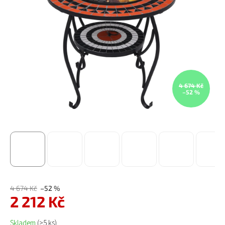
4 674 Kč
–52 %
4 674 Kč
–52 %
2 212 Kč
Měrná cena:
Skladem
(>5 ks)