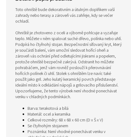
Toto ohniště bude dekorativním a útulným doplňkem vaší
zahrady nebo terasy a zároveň vás zahřeje, kdy se večer
ochladí.
Ohniště je zhotoveno z oceli a výborně pohlcuje a vyzařuje
teplo. Můžete v něm spalovat suché dřevo, polínka nebo uhlí.
Podpírá ho čtyřnohý stojan. Bezpečnostní síťovaný kryt, který
je součástí balení, vám umožní sledovat hořící oheň a
zároveň vás ochrání před odletujícími jiskrami a popelem,
protože ohniště bezpečně zakrývá. Odstranit ho můžete
pohrabáčem, jenž vám rovněž poslouží k přerovnávání
hořících polínek či uhlí. Stolek s ohništěm lze navíc také
použít jako gril. Jeho kulatý keramický povrch představuje
ideální místo k odkládání nápojů a grilovacího příslušenství.
Upozorňujeme, že tento výrobek není vhodné ponechávat
venku v chladných podmínkách.
Barva: terakotová a bílá
Materiál: ocel a keramika
Celkové rozměry: 68 x 68 x 60 cm (D x Š x V)
Se čtyřnohým stojanem
Poznámka: Není vhodné ponechávat venku v