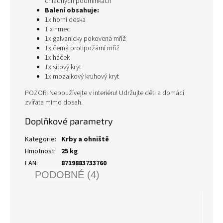
chladných podmínkách
Balení obsahuje:
1x horní deska
1 x hrnec
1x galvanicky pokovená mříž
1x černá protipožární mříž
1x háček
1x síťový kryt
1x mozaikový kruhový kryt
POZOR! Nepoužívejte v interiéru! Udržujte děti a domácí
zvířata mimo dosah.
Doplňkové parametry
Kategorie
:
Krby a ohniště
Hmotnost
:
25 kg
EAN
:
8719883733760
PODOBNÉ (4)