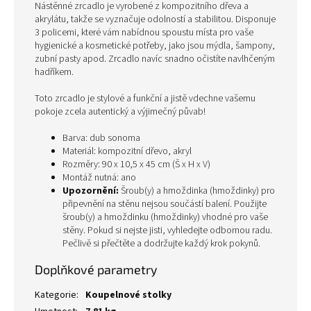
Nástěnné zrcadlo je vyrobené z kompozitního dřeva a
akrylátu, takže se vyznačuje odolností a stabilitou. Disponuje
3 policemi, které vám nabídnou spoustu místa pro vaše
hygienické a kosmetické potřeby, jako jsou mýdla, šampony,
zubní pasty apod. Zrcadlo navíc snadno očistíte navlhčeným
hadříkem.
Toto zrcadlo je stylové a funkční a jistě vdechne vašemu
pokoje zcela autentický a výjimečný půvab!
Barva: dub sonoma
Materiál: kompozitní dřevo, akryl
Rozměry: 90 x 10,5 x 45 cm (Š x H x V)
Montáž nutná: ano
Upozornění:
Šroub(y) a hmoždinka (hmoždinky) pro
připevnění na stěnu nejsou součástí balení. Použijte
šroub(y) a hmoždinku (hmoždinky) vhodné pro vaše
stěny. Pokud si nejste jisti, vyhledejte odbornou radu.
Pečlivě si přečtěte a dodržujte každý krok pokynů.
Doplňkové parametry
Kategorie
:
Koupelnové stolky