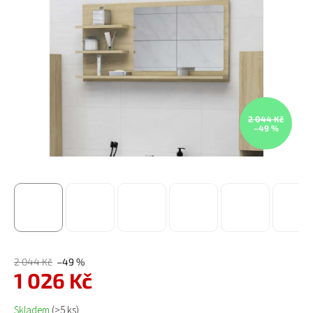
2 044 Kč
–49 %
2 044 Kč
–49 %
1 026 Kč
Měrná cena:
Skladem
(>5 ks)