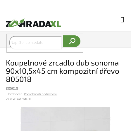
Přejít na obsah
Náku
Hledat
Koupelnové zrcadlo dub sonoma
90x10,5x45 cm kompozitní dřevo
805018
805018
Průměrné hodnocení produktu je 5,0 z 5 hvězdiček.
1 hodnocení
Podrobnosti hodnocení
Značka:
zahrada-XL