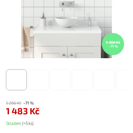
5 266 Kč
–71 %
5 266 Kč
–71 %
1 483 Kč
Měrná cena:
Skladem
(>5 ks)