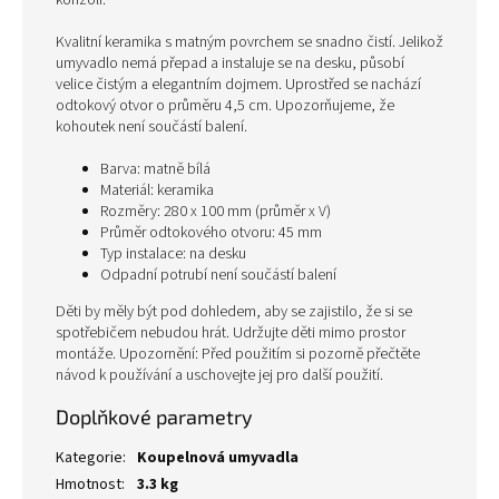
konzoli.
Kvalitní keramika s matným povrchem se snadno čistí. Jelikož
umyvadlo nemá přepad a instaluje se na desku, působí
velice čistým a elegantním dojmem. Uprostřed se nachází
odtokový otvor o průměru 4,5 cm. Upozorňujeme, že
kohoutek není součástí balení.
Barva: matně bílá
Materiál: keramika
Rozměry: 280 x 100 mm (průměr x V)
Průměr odtokového otvoru: 45 mm
Typ instalace: na desku
Odpadní potrubí není součástí balení
Děti by měly být pod dohledem, aby se zajistilo, že si se
spotřebičem nebudou hrát. Udržujte děti mimo prostor
montáže. Upozornění: Před použitím si pozorně přečtěte
návod k používání a uschovejte jej pro další použití.
Doplňkové parametry
Kategorie
:
Koupelnová umyvadla
Hmotnost
:
3.3 kg