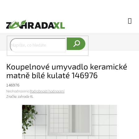
Přejít na obsah
Náku
Hledat
Koupelnové umyvadlo keramické
matně bílé kulaté 146976
146976
Průměrné hodnocení produktu je 0,0 z 5 hvězdiček.
Neohodnoceno
Podrobnosti hodnocení
Značka:
zahrada-XL