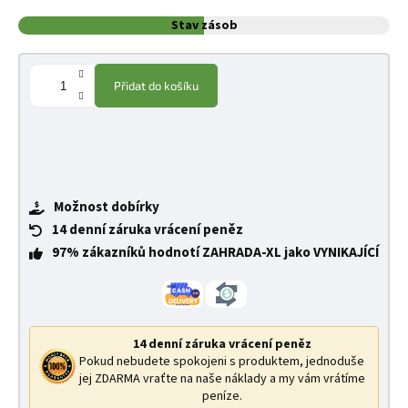
Stav zásob
Přidat do košíku
Možnost dobírky
14 denní záruka vrácení peněz
97% zákazníků hodnotí ZAHRADA-XL jako VYNIKAJÍCÍ
14 denní záruka vrácení peněz
Pokud nebudete spokojeni s produktem, jednoduše
jej ZDARMA vraťte na naše náklady a my vám vrátíme
peníze.