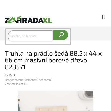
Přejít na obsah
Náku
Hledat
Truhla na prádlo šedá 88,5 x 44 x
66 cm masivní borové dřevo
823571
823571
Průměrné hodnocení produktu je 0,0 z 5 hvězdiček.
Neohodnoceno
Podrobnosti hodnocení
Značka:
zahrada-XL