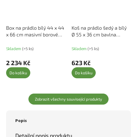
Box na prádlo bílý 44 x 44
Koš na prádlo šedý a bílý
x 66 cm masivní borové
Ø 55 x 36 cm bavlna
dřevo 823565
358469
Skladem
(>5 ks)
Skladem
(>5 ks)
2 234 Kč
623 Kč
Do košíku
Do košíku
Zobrazit všechny související produkty
Popis
Detailní popis produktu