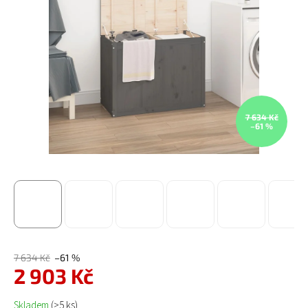
7 634 Kč
–61 %
7 634 Kč
–61 %
2 903 Kč
Měrná cena:
Skladem
(>5 ks)