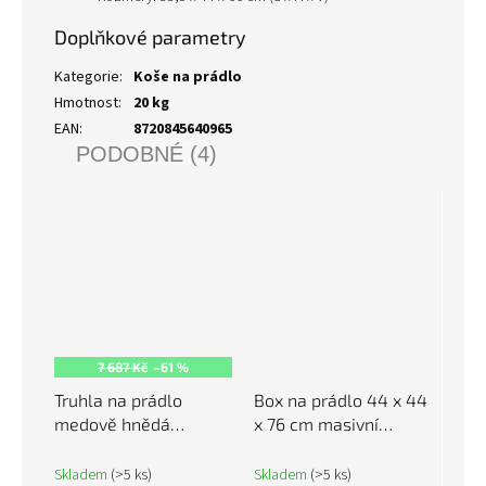
Doplňkové parametry
Kategorie
:
Koše na prádlo
Hmotnost
:
20 kg
EAN
:
8720845640965
PODOBNÉ (4)
7 687 Kč
–61 %
Truhla na prádlo
Box na prádlo 44 x 44
medově hnědá
x 76 cm masivní
88,5x44x76cm
borové dřevo 823574
masivní borové dřevo
Skladem
(>5 ks)
Skladem
(>5 ks)