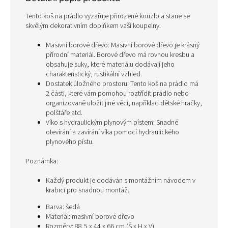
Tento koš na prádlo vyzařuje přirozené kouzlo a stane se
skvělým dekorativním doplňkem vaší koupelny.
Masivní borové dřevo: Masivní borové dřevo je krásný
přírodní materiál. Borové dřevo má rovnou kresbu a
obsahuje suky, které materiálu dodávají jeho
charakteristický, rustikální vzhled.
Dostatek úložného prostoru: Tento koš na prádlo má
2 části, které vám pomohou roztřídit prádlo nebo
organizovaně uložit jiné věci, například dětské hračky,
polštáře atd.
Víko s hydraulickým plynovým pístem: Snadné
otevírání a zavírání víka pomocí hydraulického
plynového pístu.
Poznámka:
Každý produkt je dodáván s montážním návodem v
krabici pro snadnou montáž.
Barva: šedá
Materiál: masivní borové dřevo
Rozměry: 88,5 x 44 x 66 cm (Š x H x V)