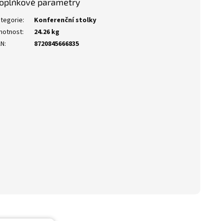
oplňkové parametry
tegorie
:
Konferenční stolky
motnost
:
24.26 kg
AN
:
8720845666835