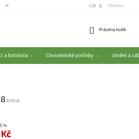
ZPĚTNÝ ODBĚR VYSLOUŽILÝCH ELEKTROZAŘÍZENÍ / BATERIÍ
CZK
REKLAMACE A VRÁCEN
Přihlášení
Nákupní košík
Prázdný košík
i a batolata
Chovatelské potřeby
Umění a zá
18
816518
5 %
 Kč