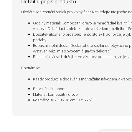
Detailní popis produktu
Hledáte konferenční stolek pro volný čas? Nehledejte nic jiného ne
Odolný materiál: Kompozitní dřevo je mimořádně kvalitní, m
vlhkosti. Odkládací stolek je zhotovený z kompozitního dře
Dostatek úložného prostoru: Tento stolek k pohovce je vy
potřeby.
Robustní stolní deska: Deska tohoto stolku do obývacího 
vystavení váz, mís s ovocem či jiných dekorací.
Praktická dvířka: Udržujte své věci bez prachu tím, že je sc
Poznámka:
Každý produkt je dodáván s montážním návodem v krabic
Barva: šedá sonoma
Materiál: kompozitní dřevo
Rozměry: 80 x 50 x 36 cm (D x Š x V)