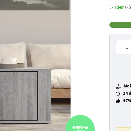
Měrná cena
Skladem
(>5
Mož
14 
97%
3 597 Kč