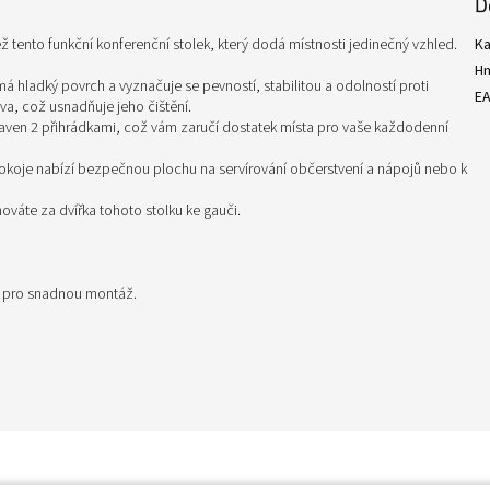
D
ž tento funkční konferenční stolek, který dodá místnosti jedinečný vzhled.
Ka
H
á hladký povrch a vyznačuje se pevností, stabilitou a odolností proti
E
va, což usnadňuje jeho čištění.
baven 2 přihrádkami, což vám zaručí dostatek místa pro vaše každodenní
pokoje nabízí bezpečnou plochu na servírování občerstvení a nápojů nebo k
hováte za dvířka tohoto stolku ke gauči.
i pro snadnou montáž.