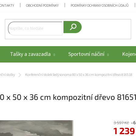
ONTAKTY
OBCHODNÍ PODMÍNKY
PODMÍNKY OCHRANY OSOBNÍCH ÚDAJŮ
Hledat
Tašky a zavazadla
Sportovní náčiní
Kojenc
ční stolky
Konferenční stolek šedý sonoma 80 x 50 x 36 cm kompozitní dřevo 816518
0 x 50 x 36 cm kompozitní dřevo 8165
3 597 Kč
–6
1 239