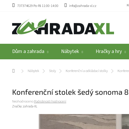
Přejít na obsah
K
737374629 Po-Pá 11:00-14:00
info@zahrada-xl.cz
Dům a zahrada
Nábytek
Hračky a hry
Domů
Nábytek
Stoly
Konferenční a odkládací stolky
Konferen
Konferenční stolek šedý sonoma 8
Průměrné hodnocení produktu je 0,0 z 5 hvězdiček.
Neohodnoceno
Podrobnosti hodnocení
Značka:
zahrada-XL