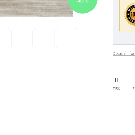
–65 %
Detailní inf
TISK
Z