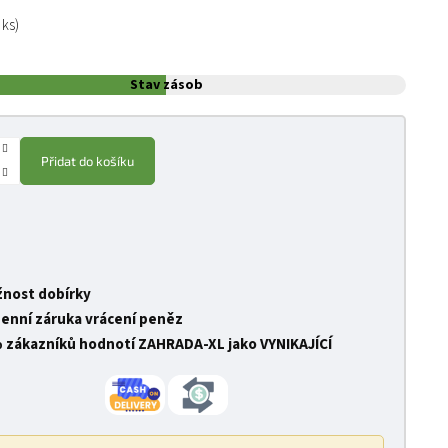
:
 ks)
Stav zásob
Přidat do košíku
nost dobírky
denní záruka vrácení peněz
 zákazníků hodnotí ZAHRADA-XL jako VYNIKAJÍCÍ