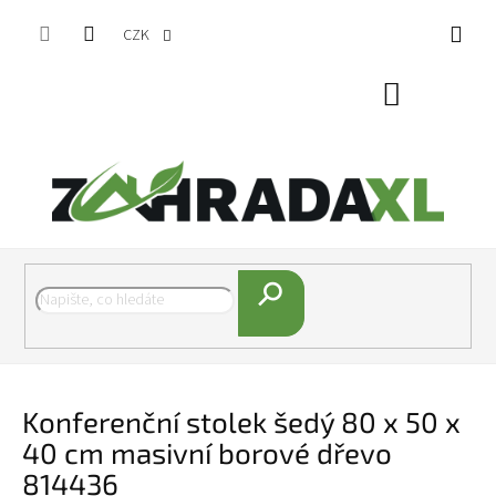
Přejít na obsah
CZK
Nákupní koš
Hledat
Konferenční stolek šedý 80 x 50 x
40 cm masivní borové dřevo
814436