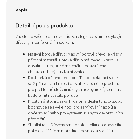
Popis
Detailní popis produktu
Vneste do vašeho domova nádech elegance s tímto stylovým
dřevěným konferenčním stolkem.
Masivní borové dřevo: Masivní borové dřevo je krásný
přírodní materiál. Borové dřevo má rovnou kresbu a
obsahuje suky, které materiálu dodávají jeho
charakteristický, rustikální vzhled.
Dostatek úložného prostoru: Tento odkládací stolek
se 2 přihrádkami nabízí dostatek úložného prostoru
pro přehledné uložení různých nezbytností, které tak
budete mít neustále po ruce.
Prostorná stolní deska: Prostorná deska tohoto stolku
k pohovce se skvěle hodí pro servírování nápojů a
občerstvení nebo pro vystavení různých dekorativních
předmětů.
Stabilní rám: Dřevěný rám tohoto stolku do obývacího
pokoje zajišťuje mimořádnou pevnost a stabilitu.