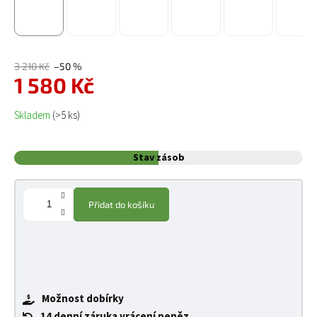
3 210 Kč
–50 %
1 580 Kč
Měrná cena:
Skladem
(>5 ks)
Stav zásob
Přidat do košíku
Možnost dobírky
14 denní záruka vrácení peněz