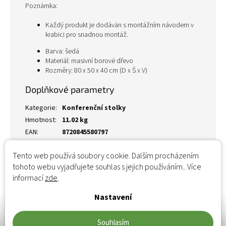
Poznámka:
Každý produkt je dodáván s montážním návodem v
krabici pro snadnou montáž.
Barva: šedá
Materiál: masivní borové dřevo
Rozměry: 80 x 50 x 40 cm (D x Š x V)
Doplňkové parametry
Kategorie
:
Konferenční stolky
Hmotnost
:
11.02 kg
EAN
:
8720845580797
Tento web používá soubory cookie. Dalším procházením
tohoto webu vyjadřujete souhlas s jejich používáním.. Více
informací
zde
.
Nastavení
Souhlasím