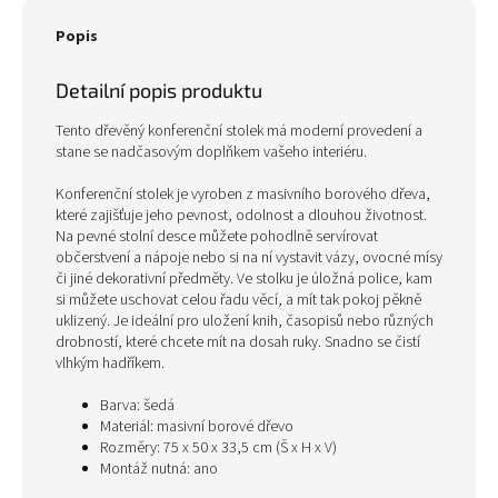
Popis
Detailní popis produktu
Tento dřevěný konferenční stolek má moderní provedení a
stane se nadčasovým doplňkem vašeho interiéru.
Konferenční stolek je vyroben z masivního borového dřeva,
které zajišťuje jeho pevnost, odolnost a dlouhou životnost.
Na pevné stolní desce můžete pohodlně servírovat
občerstvení a nápoje nebo si na ní vystavit vázy, ovocné mísy
či jiné dekorativní předměty. Ve stolku je úložná police, kam
si můžete uschovat celou řadu věcí, a mít tak pokoj pěkně
uklizený. Je ideální pro uložení knih, časopisů nebo různých
drobností, které chcete mít na dosah ruky. Snadno se čistí
vlhkým hadříkem.
Barva: šedá
Materiál: masivní borové dřevo
Rozměry: 75 x 50 x 33,5 cm (Š x H x V)
Montáž nutná: ano