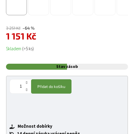
3 251 Kč
–64 %
1 151 Kč
Měrná cena:
Skladem
(>5 ks)
Stav zásob
Přidat do košíku
Možnost dobírky
14 denní záruka vrácení peněz