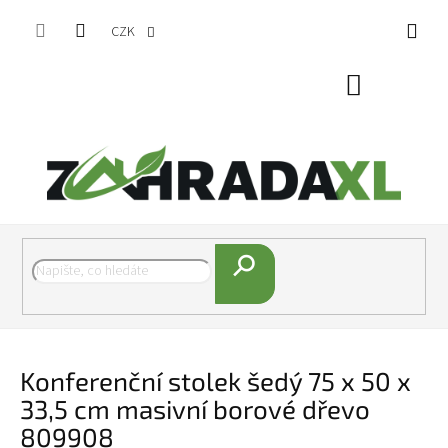
Přejít na obsah
CZK
Nákupní koš
Hledat
Konferenční stolek šedý 75 x 50 x
33,5 cm masivní borové dřevo
809908