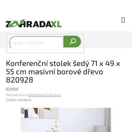
Přejít na obsah
Náku
Hledat
Konferenční stolek šedý 71 x 49 x
55 cm masivní borové dřevo
820928
820928
Průměrné hodnocení produktu je 0,0 z 5 hvězdiček.
Neohodnoceno
Podrobnosti hodnocení
Značka:
zahrada-XL