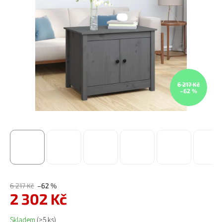
6 217 Kč
–62 %
6 217 Kč
–62 %
2 302 Kč
Měrná cena:
Skladem
(>5 ks)