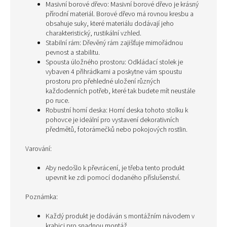
Masivní borové dřevo: Masivní borové dřevo je krásný
přírodní materiál. Borové dřevo má rovnou kresbu a
obsahuje suky, které materiálu dodávají jeho
charakteristický, rustikální vzhled.
Stabilní rám: Dřevěný rám zajišťuje mimořádnou
pevnost a stabilitu.
Spousta úložného prostoru: Odkládací stolek je
vybaven 4 přihrádkami a poskytne vám spoustu
prostoru pro přehledné uložení různých
každodenních potřeb, které tak budete mít neustále
po ruce.
Robustní horní deska: Horní deska tohoto stolku k
pohovce je ideální pro vystavení dekorativních
předmětů, fotorámečků nebo pokojových rostlin.
Varování:
Aby nedošlo k převrácení, je třeba tento produkt
upevnit ke zdi pomocí dodaného příslušenství.
Poznámka:
Každý produkt je dodáván s montážním návodem v
krabici pro snadnou montáž.