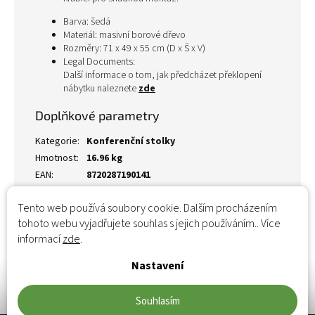
Barva: šedá
Materiál: masivní borové dřevo
Rozměry: 71 x 49 x 55 cm (D x Š x V)
Legal Documents:
Další informace o tom, jak předcházet překlopení
nábytku naleznete
zde
Doplňkové parametry
Kategorie
:
Konferenční stolky
Hmotnost
:
16.96 kg
EAN
:
8720287190141
Tento web používá soubory cookie. Dalším procházením
tohoto webu vyjadřujete souhlas s jejich používáním.. Více
informací
zde
.
Nastavení
Souhlasím